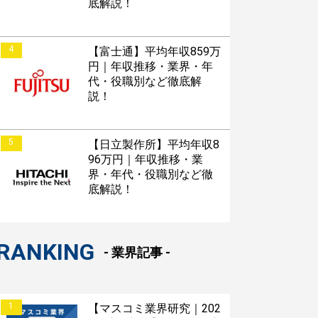
底解説！
4
【富士通】平均年収859万
円｜年収推移・業界・年
代・役職別など徹底解
説！
5
【日立製作所】平均年収8
96万円｜年収推移・業
界・年代・役職別など徹
底解説！
RANKING
- 業界記事 -
1
【マスコミ業界研究｜202