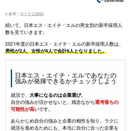
※ 参考：
マイナビ2024
続いて、日本エス・エイチ・エルの男女別の新卒採用人
数を見ていきます。
2021年度の日本エス・エイチ・エルの新卒採用人数は、
男性が2人、女性が4人で合計6人となりました。
日本エス・エイチ・エルであなたの
強みが発揮できるかチェックしよう
就活で、
大事になるのは企業選び
。
自分の強みが活かせないと、残念ながら
選考落ちの
可能性が高い
です。
あらかじめ自分の強みと企業の相性を知り、ラクに
就活を進めるためにも、本当に自分に合った企業を