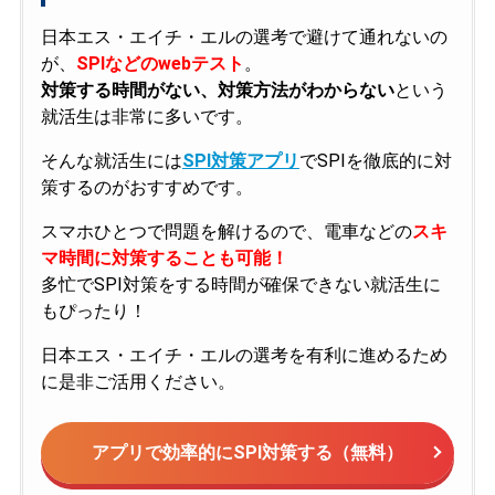
日本エス・エイチ・エルの選考で避けて通れないの
が、
SPIなどのwebテスト
。
対策する時間がない、対策方法がわからない
という
就活生は非常に多いです。
そんな就活生には
SPI対策アプリ
でSPIを徹底的に対
策するのがおすすめです。
スマホひとつで問題を解けるので、電車などの
スキ
マ時間に対策することも可能！
多忙でSPI対策をする時間が確保できない就活生に
もぴったり！
日本エス・エイチ・エルの選考を有利に進めるため
に是非ご活用ください。
アプリで効率的にSPI対策する（無料）