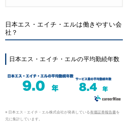
日本エス・エイチ・エルは働きやすい会
社？
日本エス・エイチ・エルの平均勤続年数
※ 日本エス・エイチ・エル株式会社が発表している
有価証券報告書
を
元に集計しています。