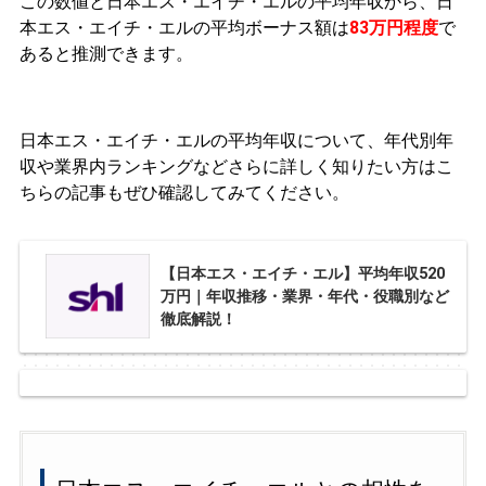
この数値と日本エス・エイチ・エルの平均年収から、日
本エス・エイチ・エルの平均ボーナス額は
83万円程度
で
あると推測できます。
日本エス・エイチ・エルの平均年収について、年代別年
収や業界内ランキングなどさらに詳しく知りたい方はこ
ちらの記事もぜひ確認してみてください。
【日本エス・エイチ・エル】平均年収520
万円｜年収推移・業界・年代・役職別など
徹底解説！