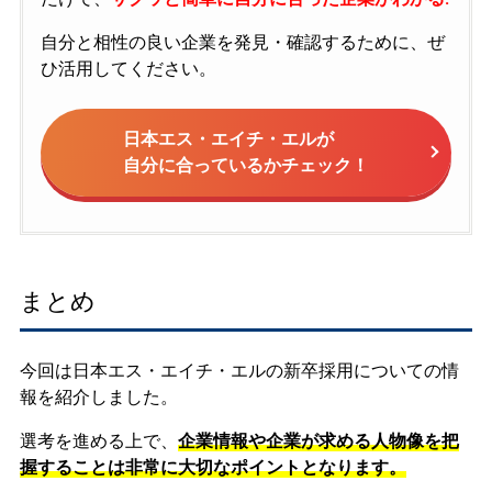
自分と相性の良い企業を発見・確認するために、ぜ
ひ活用してください。
日本エス・エイチ・エルが
自分に合っているかチェック！
まとめ
今回は日本エス・エイチ・エルの新卒採用についての情
報を紹介しました。
選考を進める上で、
企業情報や企業が求める人物像を把
握することは非常に大切なポイントとなります。