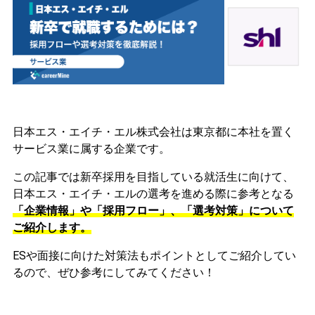
日本エス・エイチ・エル株式会社は東京都に本社を置く
サービス業に属する企業です。
この記事では新卒採用を目指している就活生に向けて、
日本エス・エイチ・エルの選考を進める際に参考となる
「企業情報」や「採用フロー」、「選考対策」について
ご紹介します。
ESや面接に向けた対策法もポイントとしてご紹介してい
るので、ぜひ参考にしてみてください！