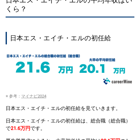
日本エス・エイチ・エルの平均年収はい
くら？
日本エス・エイチ・エルの初任給
※ 参考：
マイナビ2024
日本エス・エイチ・エルの初任給を見ていきます。
日本エス・エイチ・エルの初任給は、総合職（総合職）
で
21.6万円
です。