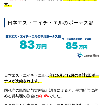
す。
日本エス・エイチ・エルのボーナス額
日本エス・エイチ・エルは
年に6月と12月の合計2回ボー
ナスが支給されます。
国税庁の民間給与実態統計調査によると、平均給与に占
める賞与額の割合は
約16%
でした。