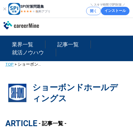
＼ スキマ時間でSPI対策 ／
SPI対策問題集
インストール
開く
★★★★
★
★
無料アプリ
業界一覧
記事一覧
就活ノウハウ
TOP
>
ショーボンドホールディングス
ショーボンドホールデ
ィングス
ARTICLE
- 記事一覧 -