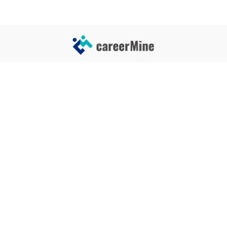
サイトコンテンツ
サイト情報
業界一覧
運営会社
企業一覧
プライバシーポリシー
タグ一覧
記事制作ポリシー
監修者メッセージ
編集部紹介
よくある質問
お問い合せ
関連サービス
おすすめ記事
就活タイムズ
【自己PRと長所の違い】効果的
な書き方と注意点を解説！｜例
年収チェッカー
文あり