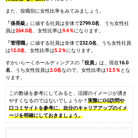
また、役職別に女性比率をみてみましょう。
「係長級」
に値する社員は全体で
2799.0名
、うち女性社
員は
264.0名
、女性比率は
9.4％
になります。
「管理職」
に値する社員は全体で
232.0名
、うち女性社員
は
12.0名
、女性比率は
5.2％
になります。
すかいらーくホールディングスの
「役員」
は、現在
16.0
名
。うち女性役員は
2.0名
なので、女性比率は
12.5％
とな
ります。
この数値を参考にしてみると、活躍のイメージが湧き
やすくなるのではないでしょうか？
実際にOG訪問や
口コミサイトを参考に、自分のキャリアアップのイメ
ージを明確にしておきましょう。