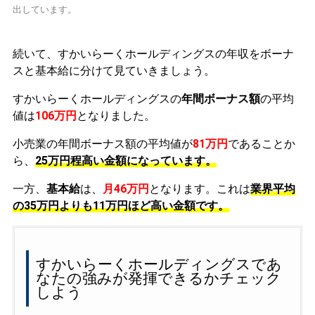
出しています。
続いて、すかいらーくホールディングスの年収をボーナ
スと基本給に分けて見ていきましょう。
すかいらーくホールディングスの
年間ボーナス額
の平均
値は
106万円
となりました。
小売業の年間ボーナス額の平均値が
81万円
であることか
ら、
25万円程高い金額になっています。
一方、
基本給
は、
月46万円
となります。これは
業界平均
の
35万円よりも11万円ほど高い金額です。
すかいらーくホールディングスであ
なたの強みが発揮できるかチェック
しよう