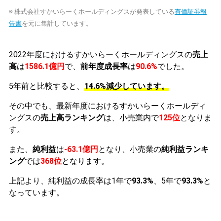
※ 株式会社すかいらーくホールディングスが発表している
有価証券報
告書
を元に集計しています。
2022年度におけるすかいらーくホールディングスの
売上
高
は
1586.1億円
で、
前年度成長率
は
90.6%
でした。
5年前と比較すると、
14.6%減少しています。
その中でも、最新年度におけるすかいらーくホールディ
ングスの
売上高ランキング
は、小売業内で
125位
となりま
す。
また、
純利益
は
-63.1億円
となり、小売業の
純利益ランキ
ング
では
368位
となります。
上記より、純利益の成長率は1年で
93.3%
、5年で
93.3%
と
なっています。