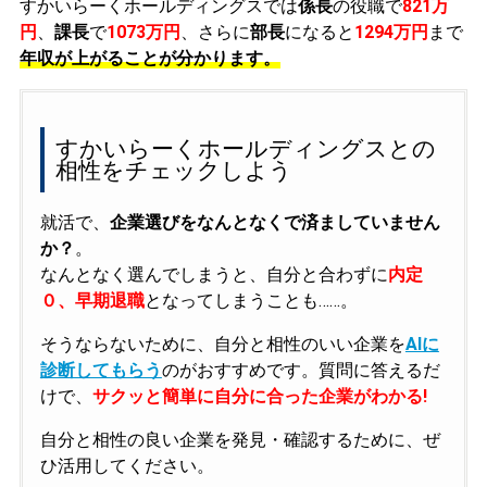
すかいらーくホールディングスでは
係長
の役職で
821万
円
、
課長
で
1073万円
、さらに
部長
になると
1294万円
まで
年収が上がることが分かります。
すかいらーくホールディングスとの
相性をチェックしよう
就活で、
企業選びをなんとなくで済ましていません
か？
。
なんとなく選んでしまうと、自分と合わずに
内定
０、早期退職
となってしまうことも……。
そうならないために、自分と相性のいい企業を
AIに
診断してもらう
のがおすすめです。質問に答えるだ
けで、
サクッと簡単に自分に合った企業がわかる!
自分と相性の良い企業を発見・確認するために、ぜ
ひ活用してください。