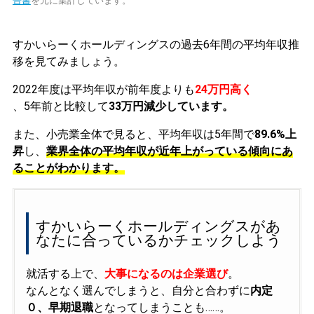
告書
を元に集計しています。
すかいらーくホールディングスの過去6年間の平均年収推
移を見てみましょう。
2022年度は平均年収が前年度よりも
24万円高く
、5年前と比較して
33万円減少しています。
また、小売業全体で見ると、平均年収は5年間で
89.6%上
昇
し、
業界全体の平均年収が近年上がっている傾向にあ
ることがわかります。
すかいらーくホールディングスがあ
なたに合っているかチェックしよう
就活する上で、
大事になるのは企業選び
。
なんとなく選んでしまうと、自分と合わずに
内定
０、早期退職
となってしまうことも……。