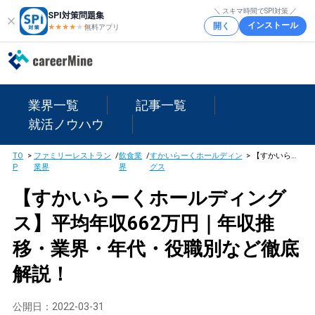
＼ スキマ時間でSPI対策 ／
SPI対策問題集
インストール
開く
★★★★
★
★
無料アプリ
業界一覧
記事一覧
就活ノウハウ
TO
>
ファミリーレストラン
/
飲食業
/
すかいらーくホールディン
>
【すかいらーくホールディングス】平均年収662万円｜年収推移・業界・年代・役職別など徹底解説！
P
業界
界
グス
【すかいらーくホールディング
ス】平均年収662万円｜年収推
移・業界・年代・役職別など徹底
解説！
公開日：
2022-03-31