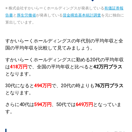
※ 株式会社すかいらーくホールディングスが発表している
有価証券報
告書
と
厚生労働省
が発表している
賃金構造基本統計調査
を元に独自に
算出しています。
すかいらーくホールディングスの年代別の平均年収と全
国の平均年収を比較して見てみましょう。
すかいらーくホールディングスに勤める20代の平均年収
は
418万円
で、全国の平均年収と比べると
42万円プラス
となります。
30代になると
494万円
で、20代の時よりも
76万円プラス
となります。
さらに40代は
594万円
、50代では
649万円
となっていま
す。