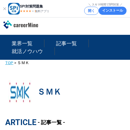
＼ スキマ時間でSPI対策 ／
SPI対策問題集
インストール
開く
★★★★
★
★
無料アプリ
業界一覧
記事一覧
就活ノウハウ
TOP
>
ＳＭＫ
ＳＭＫ
ARTICLE
- 記事一覧 -