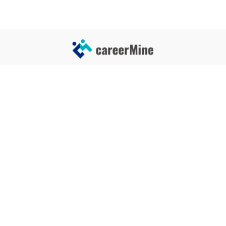
サイトコンテンツ
サイト情報
業界一覧
運営会社
企業一覧
プライバシーポリシー
タグ一覧
記事制作ポリシー
監修者メッセージ
編集部紹介
よくある質問
お問い合せ
関連サービス
おすすめ記事
就活タイムズ
【自己PRと長所の違い】効果的
な書き方と注意点を解説！｜例
年収チェッカー
文あり