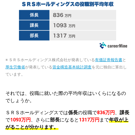
※ ＳＲＳホールディングス株式会社が発表している
有価証券報告書
と
厚生労働省
が発表している
賃金構造基本統計調査
を元に独自に算出し
ています。
それでは、役職に就いた際の平均年収はいくらになるの
でしょうか。
ＳＲＳホールディングスでは
係長
の役職で
836万円
、
課長
で
1093万円
、さらに
部長
になると
1317万円
まで
年収が上
がることが分かります。