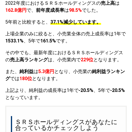
2022年度におけるＳＲＳホールディングスの
売上高
は
162.8億円
で、
前年度成長率
は
98.5%
でした。
5年前と比較すると、
37.1%減少しています。
上場企業のみに絞ると、小売業全体の売上成長率は1年で
1533.1%
、5年で
161.5%
です。
その中でも、最新年度におけるＳＲＳホールディングス
の
売上高ランキング
は、小売業内で
229位
となります。
また、
純利益
は
5.3億円
となり、小売業の
純利益ランキン
グ
では
180位
となります。
上記より、純利益の成長率は1年で
-20.5%
、5年で
-20.5%
となっています。
ＳＲＳホールディングスがあなたに
合っているかチェックしよう