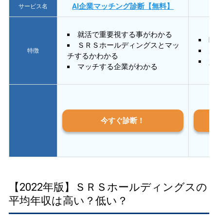
AI企業マッチング診断【無料】
サービス名
就活で重要視する事がわかる
E
ＳＲＳホールディングスとマッ
あ
特徴
チするかわかる
質
マッチする企業がわかる
今すぐ診断！
【2022年版】ＳＲＳホールディングスの
平均年収は高い？低い？