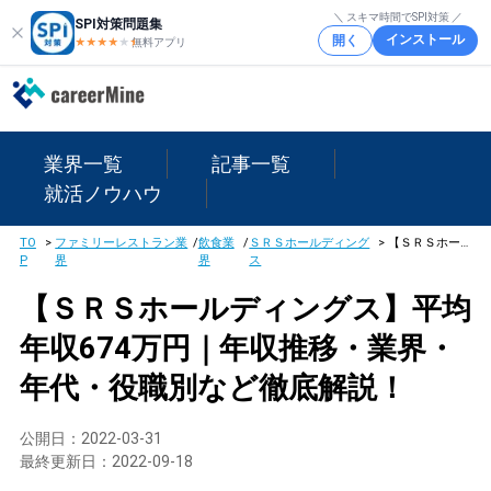
＼ スキマ時間でSPI対策 ／
SPI対策問題集
インストール
開く
★★★★
★
★
無料アプリ
業界一覧
記事一覧
就活ノウハウ
TO
>
ファミリーレストラン業
/
飲食業
/
ＳＲＳホールディング
>
【ＳＲＳホールディングス】平均年収674万円｜年収推移・業界・年代・役職別など徹底解説！
P
界
界
ス
【ＳＲＳホールディングス】平均
年収674万円｜年収推移・業界・
年代・役職別など徹底解説！
公開日：
2022-03-31
最終更新日：
2022-09-18