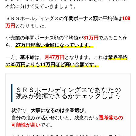
本給に分けて見ていきましょう。
ＳＲＳホールディングスの
年間ボーナス額
の平均値は
108
万円
となりました。
小売業の年間ボーナス額の平均値が
81万円
であることか
ら、
27万円程高い金額になっています。
一方、
基本給
は、
月47万円
となります。これは
業界平均
の
35万円よりも11万円ほど高い金額です。
ＳＲＳホールディングスであなたの
強みが発揮できるかチェックしよう
就活で、
大事になるのは企業選び
。
自分の強みが活かせないと、残念ながら
選考落ちの
可能性が高い
です。