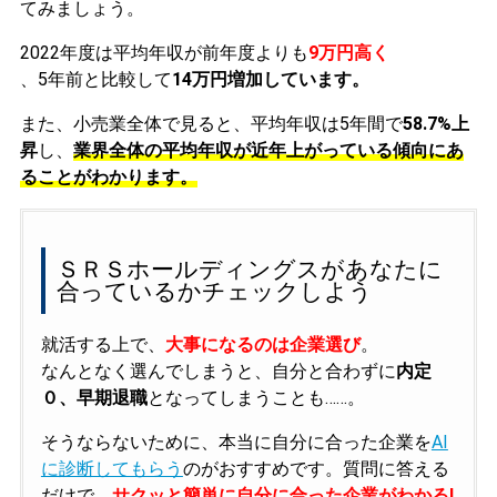
てみましょう。
2022年度は平均年収が前年度よりも
9万円高く
、5年前と比較して
14万円増加しています。
また、小売業全体で見ると、平均年収は5年間で
58.7%上
昇
し、
業界全体の平均年収が近年上がっている傾向にあ
ることがわかります。
ＳＲＳホールディングスがあなたに
合っているかチェックしよう
就活する上で、
大事になるのは企業選び
。
なんとなく選んでしまうと、自分と合わずに
内定
０、早期退職
となってしまうことも……。
そうならないために、本当に自分に合った企業を
AI
に診断してもらう
のがおすすめです。質問に答える
だけで、
サクッと簡単に自分に合った企業がわかる!