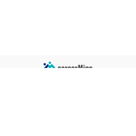
サイトコンテンツ
サイト情報
業界一覧
運営会社
企業一覧
プライバシーポリシー
タグ一覧
記事制作ポリシー
監修者メッセージ
編集部紹介
よくある質問