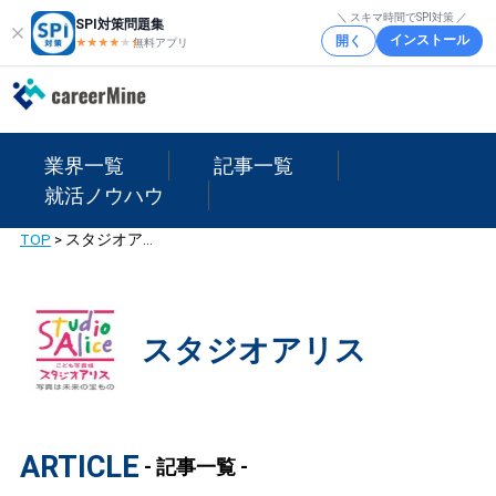
＼ スキマ時間でSPI対策 ／
SPI対策問題集
インストール
開く
★★★★
★
★
無料アプリ
業界一覧
記事一覧
就活ノウハウ
TOP
>
スタジオアリス
スタジオアリス
ARTICLE
- 記事一覧 -