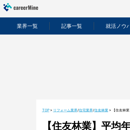
業界一覧
記事一覧
就活ノウ
TOP
>
リフォーム業界
/
住宅業界
/
住友林業
>
【住友林業】平均年