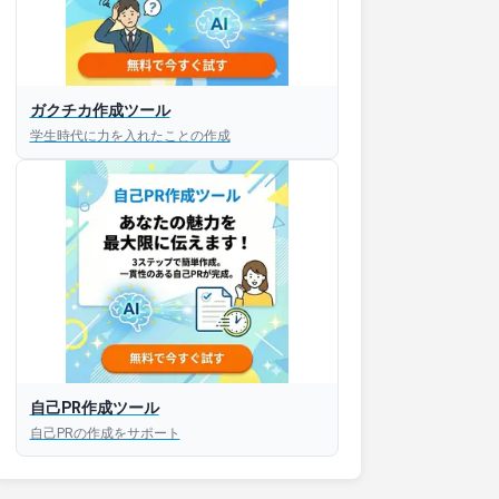
接対策アプリ【無料】
ガクチカ作成ツール
学生時代に力を入れたことの作成
以内にあなたのESを添削
以内にあなただけのESを
対話して面接練習ができ
S版はこちら
自己PR作成ツール
roid版はこちら
自己PRの作成をサポート