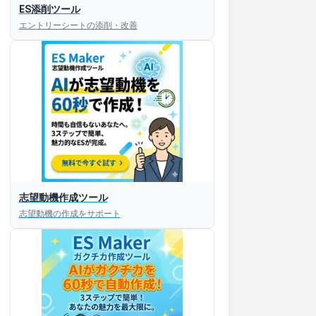
ES添削ツール
エントリーシートの添削・改善
すぐESを
志望動機作成ツール
してほしい！
志望動機の作成をサポート