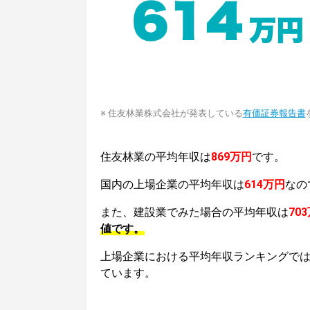
※ 住友林業株式会社が発表している
有価証券報告書
住友林業の平均年収は
869万円
です。
国内の上場企業の平均年収は
614万円
なの
また、建設業でみた場合の平均年収は
70
値です。
上場企業における平均年収ランキングで
ています。