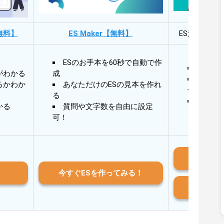
無料】
ES Maker【無料】
ES添削・面
ESのお手本を60秒で自動で作
30秒
がわかる
成
30秒
るかわか
あなただけのESの見本を作れ
作成
る
AIと
かる
質問や文字数を自由に設定
る
可！
iO
今すぐESを作ってみる！
And