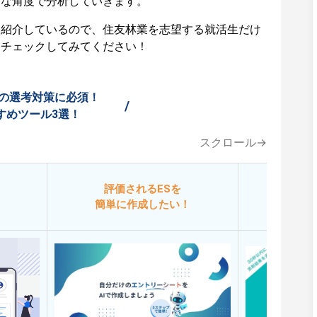
々な角度で分析していきます。
も紹介しているので、住友林業を志望する就活生だけ
ひチェックしてみてください！
の選考対策に必須！
/
すめツール3選！
スクロール→
評価されるESを
今
簡単に作成したい！
添削