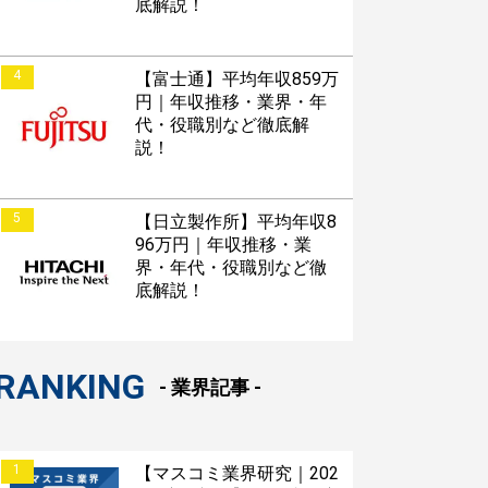
底解説！
4
【富士通】平均年収859万
円｜年収推移・業界・年
代・役職別など徹底解
説！
5
【日立製作所】平均年収8
96万円｜年収推移・業
界・年代・役職別など徹
底解説！
RANKING
- 業界記事 -
1
【マスコミ業界研究｜202