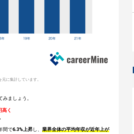
を元に集計しています。
てみましょう。
円高く
。
年間で
6.3%上昇
し、
業界全体の平均年収が近年上が