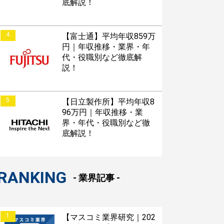
底解説！
4
【富士通】平均年収859万
円｜年収推移・業界・年
代・役職別など徹底解
説！
5
【日立製作所】平均年収8
96万円｜年収推移・業
界・年代・役職別など徹
底解説！
RANKING
- 業界記事 -
1
【マスコミ業界研究｜202