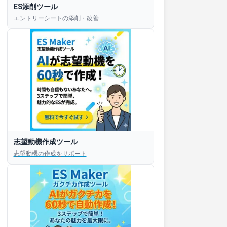
ES添削ツール
エントリーシートの添削・改善
志望動機作成ツール
志望動機の作成をサポート
すぐESを
してほしい！