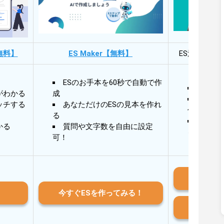
無料】
ES Maker【無料】
ES添削・面
ESのお手本を60秒で自動で作
30秒
がわかる
成
30秒
ッチする
あなただけのESの見本を作れ
作成
る
AIと
かる
質問や文字数を自由に設定
る
可！
iO
今すぐESを作ってみる！
And