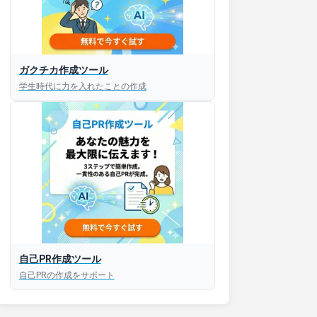
ガクチカ作成ツール
接対策アプリ【無料】
学生時代に力を入れたことの作成
以内にあなたのESを添削
以内にあなただけのESを
対話して面接練習ができ
S版はこちら
自己PR作成ツール
自己PRの作成をサポート
roid版はこちら