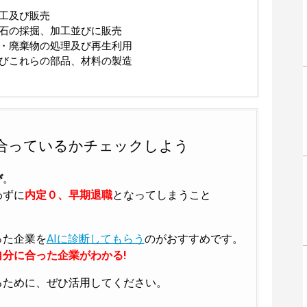
加工及び販売
土石の採掘、加工並びに販売
業・廃棄物の処理及び再生利用
及びこれらの部品、材料の製造
合っているかチェックしよう
び
。
わずに
内定０、早期退職
となってしまうこと
った企業を
AIに診断してもらう
のがおすすめです。
分に合った企業がわかる!
るために、ぜひ活用してください。