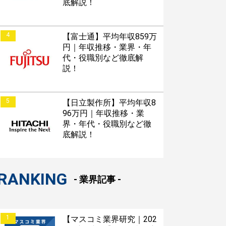
底解説！
4
【富士通】平均年収859万
円｜年収推移・業界・年
代・役職別など徹底解
説！
5
【日立製作所】平均年収8
96万円｜年収推移・業
界・年代・役職別など徹
底解説！
RANKING
- 業界記事 -
1
【マスコミ業界研究｜202