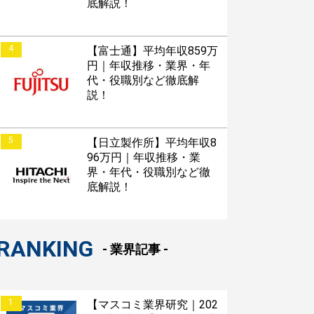
底解説！
4
【富士通】平均年収859万
円｜年収推移・業界・年
代・役職別など徹底解
説！
5
【日立製作所】平均年収8
96万円｜年収推移・業
界・年代・役職別など徹
底解説！
RANKING
- 業界記事 -
1
【マスコミ業界研究｜202