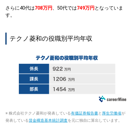
さらに40代は
708万円
、50代では
749万円
となっていま
す。
テクノ菱和の役職別平均年収
※ 株式会社テクノ菱和が発表している
有価証券報告書
と
厚生労働省
が
発表している
賃金構造基本統計調査
を元に独自に算出しています。