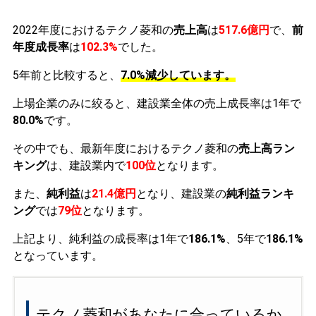
2022年度におけるテクノ菱和の
売上高
は
517.6億円
で、
前
年度成長率
は
102.3%
でした。
5年前と比較すると、
7.0%減少しています。
上場企業のみに絞ると、建設業全体の売上成長率は1年で
80.0%
です。
その中でも、最新年度におけるテクノ菱和の
売上高ラン
キング
は、建設業内で
100位
となります。
また、
純利益
は
21.4億円
となり、建設業の
純利益ランキ
ング
では
79位
となります。
上記より、純利益の成長率は1年で
186.1%
、5年で
186.1%
となっています。
テクノ菱和があなたに合っているか