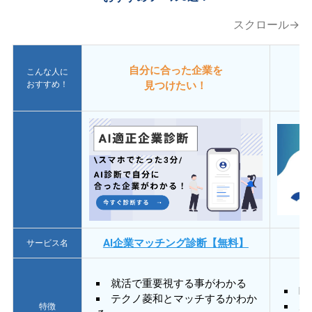
スクロール→
自分に合った企業を
こんな人に
おすすめ！
見つけたい！
AI企業マッチング診断【無料】
サービス名
就活で重要視する事がわかる
E
テクノ菱和とマッチするかわか
あ
特徴