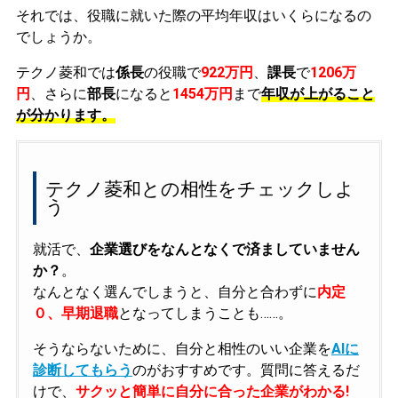
それでは、役職に就いた際の平均年収はいくらになるの
でしょうか。
テクノ菱和では
係長
の役職で
922万円
、
課長
で
1206万
円
、さらに
部長
になると
1454万円
まで
年収が上がること
が分かります。
テクノ菱和との相性をチェックしよ
う
就活で、
企業選びをなんとなくで済ましていません
か？
。
なんとなく選んでしまうと、自分と合わずに
内定
０、早期退職
となってしまうことも……。
そうならないために、自分と相性のいい企業を
AIに
診断してもらう
のがおすすめです。質問に答えるだ
けで、
サクッと簡単に自分に合った企業がわかる!