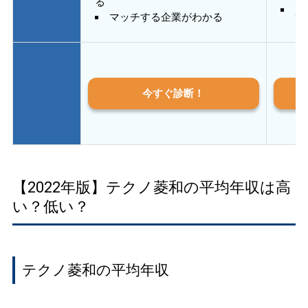
る
質
マッチする企業がわかる
今すぐ診断！
【2022年版】テクノ菱和の平均年収は高
い？低い？
テクノ菱和の平均年収