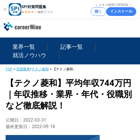
＼ スキマ時間でSPI対策 ／
SPI対策問題集
インストール
開く
★★★★
★
★
無料アプリ
業界一覧
記事一覧
就活ノウハウ
TOP
>
空調業界
/
テクノ菱和
>
【テクノ菱和】平均年収744万円｜年収推移・業界・年代・役職別など徹底解説！
【テクノ菱和】平均年収744万円
｜年収推移・業界・年代・役職別
など徹底解説！
公開日：
2022-03-31
最終更新日：
2022-09-18