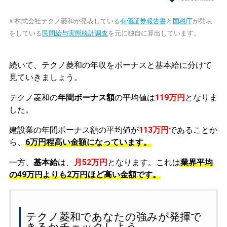
※ 株式会社テクノ菱和が発表している
有価証券報告書
と
国税庁
が発表
をしている
民間給与実態統計調査
を元に独自に算出しています。
続いて、テクノ菱和の年収をボーナスと基本給に分けて
見ていきましょう。
テクノ菱和の
年間ボーナス額
の平均値は
119万円
となりま
した。
建設業の年間ボーナス額の平均値が
113万円
であることか
ら、
6万円程高い金額になっています。
一方、
基本給
は、
月52万円
となります。これは
業界平均
の
49万円よりも2万円ほど高い金額です。
テクノ菱和であなたの強みが発揮で
きるかチェックしよう