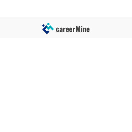
サイトコンテンツ
サイト情報
業界一覧
運営会社
企業一覧
プライバシーポリシー
タグ一覧
記事制作ポリシー
監修者メッセージ
編集部紹介
よくある質問
お問い合せ
関連サービス
おすすめ記事
就活タイムズ
【自己PRと長所の違い】効果的
な書き方と注意点を解説！｜例
年収チェッカー
文あり