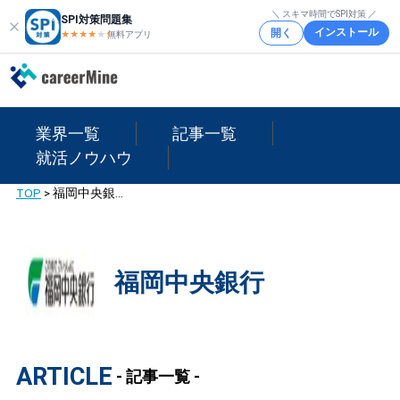
＼ スキマ時間でSPI対策 ／
SPI対策問題集
インストール
開く
★★★★
★
★
無料アプリ
業界一覧
記事一覧
就活ノウハウ
TOP
>
福岡中央銀行
福岡中央銀行
ARTICLE
- 記事一覧 -