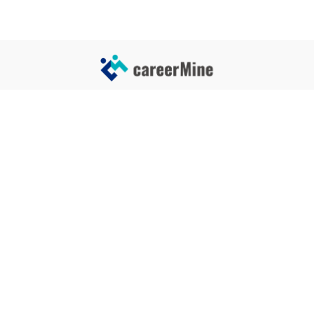
サイトコンテンツ
サイト情報
業界一覧
運営会社
企業一覧
プライバシーポリシー
タグ一覧
記事制作ポリシー
監修者メッセージ
編集部紹介
よくある質問
お問い合せ
関連サービス
おすすめ記事
就活タイムズ
【自己PRと長所の違い】効果的
な書き方と注意点を解説！｜例
年収チェッカー
文あり