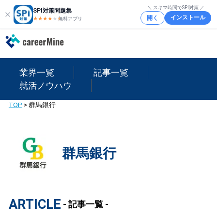
＼ スキマ時間でSPI対策 ／
SPI対策問題集
インストール
開く
★★★★
★
★
無料アプリ
業界一覧
記事一覧
就活ノウハウ
TOP
>
群馬銀行
群馬銀行
ARTICLE
- 記事一覧 -