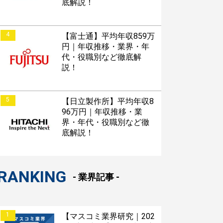
底解説！
4
【富士通】平均年収859万
円｜年収推移・業界・年
代・役職別など徹底解
説！
5
【日立製作所】平均年収8
96万円｜年収推移・業
界・年代・役職別など徹
底解説！
RANKING
- 業界記事 -
1
【マスコミ業界研究｜202