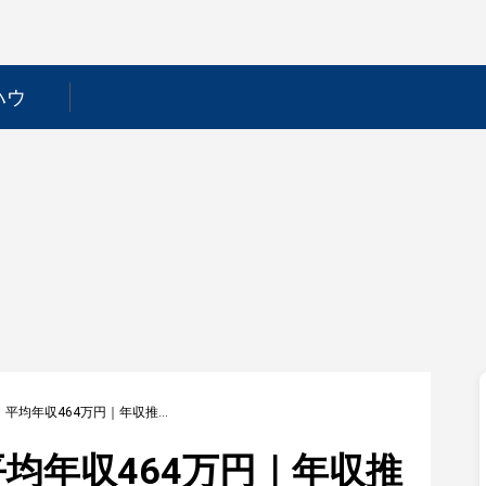
ハウ
【日住サービス】平均年収464万円｜年収推移・業界・年代・役職別など徹底解説！
均年収464万円｜年収推