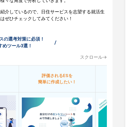
ど様々な角度で分析していきます。
も紹介しているので、日住サービスを志望する就活生
生はぜひチェックしてみてください！
スの選考対策に必須！
/
すめツール3選！
スクロール→
評価されるESを
今
簡単に作成したい！
添削