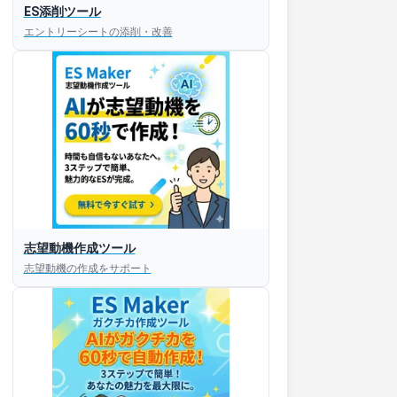
ES添削ツール
エントリーシートの添削・改善
すぐESを
志望動機作成ツール
してほしい！
志望動機の作成をサポート