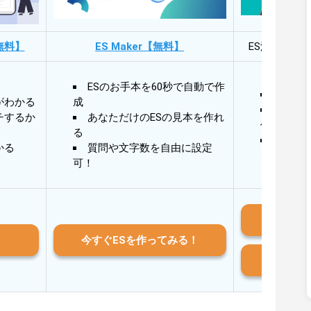
無料】
ES Maker【無料】
ES添削・面
ESのお手本を60秒で自動で作
30秒
がわかる
成
30秒
チするか
あなただけのESの見本を作れ
作成
る
AIと
かる
質問や文字数を自由に設定
る
可！
iO
今すぐESを作ってみる！
And