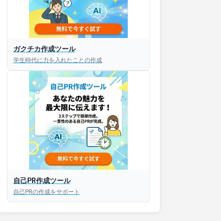
接対策アプリ【無料】
ガクチカ作成ツール
学生時代に力を入れたことの作成
以内にあなたのESを添削
以内にあなただけのESを
対話して面接練習ができ
S版はこちら
自己PR作成ツール
roid版はこちら
自己PRの作成をサポート