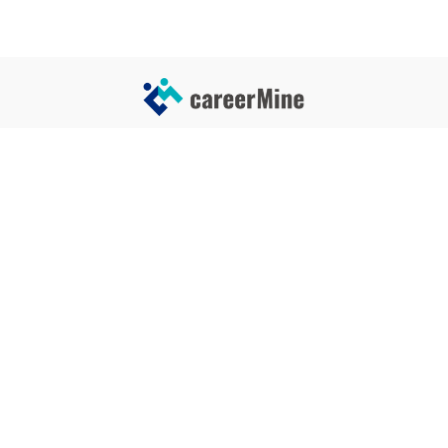
サイトコンテンツ
サイト情報
業界一覧
運営会社
企業一覧
プライバシーポリシー
タグ一覧
記事制作ポリシー
監修者メッセージ
編集部紹介
よくある質問
お問い合せ
関連サービス
おすすめ記事
就活タイムズ
【自己PRと長所の違い】効果的
な書き方と注意点を解説！｜例
年収チェッカー
文あり