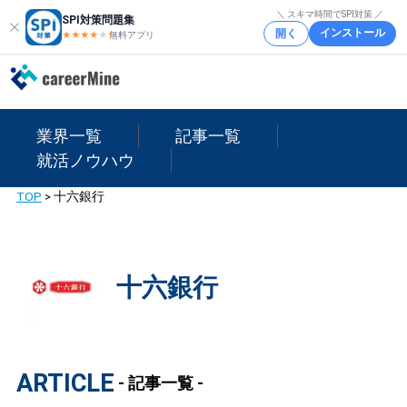
＼ スキマ時間でSPI対策 ／
SPI対策問題集
インストール
開く
★★★★
★
★
無料アプリ
業界一覧
記事一覧
就活ノウハウ
TOP
>
十六銀行
十六銀行
ARTICLE
- 記事一覧 -