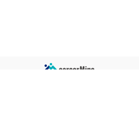
サイトコンテンツ
サイト情報
業界一覧
運営会社
企業一覧
プライバシーポリシー
タグ一覧
記事制作ポリシー
監修者メッセージ
編集部紹介
よくある質問