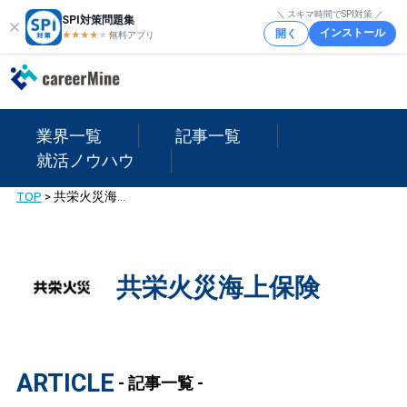
＼ スキマ時間でSPI対策 ／
SPI対策問題集
インストール
開く
★★★★
★
★
無料アプリ
業界一覧
記事一覧
就活ノウハウ
TOP
>
共栄火災海上保険
共栄火災海上保険
ARTICLE
- 記事一覧 -