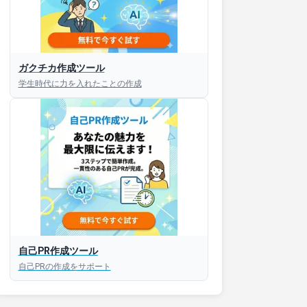
接対策アプリ【無料】
ガクチカ作成ツール
学生時代に力を入れたことの作成
以内にあなたのESを添削
以内にあなただけのESを
対話して面接練習ができ
S版はこちら
自己PR作成ツール
roid版はこちら
自己PRの作成をサポート