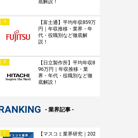
底解説！
4
【富士通】平均年収859万
円｜年収推移・業界・年
代・役職別など徹底解
説！
5
【日立製作所】平均年収8
96万円｜年収推移・業
界・年代・役職別など徹
底解説！
RANKING
- 業界記事 -
1
【マスコミ業界研究｜202