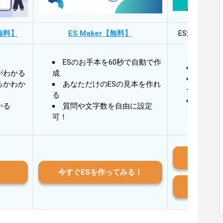
無料】
ES Maker【無料】
ES添削・面
ESのお手本を60秒で自動で作
30秒
がわかる
成
30秒
るかわか
あなただけのESの見本を作れ
作成
る
AIと
かる
質問や文字数を自由に設定
る
可！
iO
今すぐESを作ってみる！
And