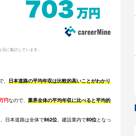
を元に集計しています。
で、
日本道路の平均年収は比較的高いことがわかり
3万円
なので、
業界全体の平均年収に比べると平均的
は、日本道路は全体で
862位
、建設業内で
80位
となっ