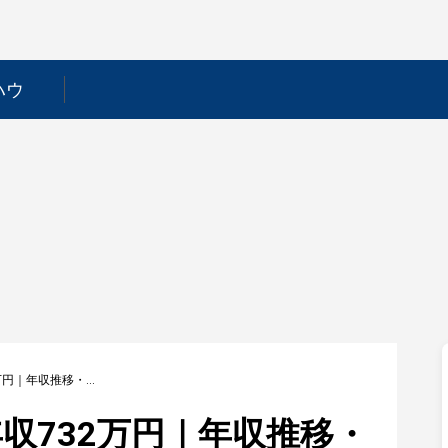
ハウ
【日本道路】平均年収732万円｜年収推移・業界・年代・役職別など徹底解説！
収732万円｜年収推移・