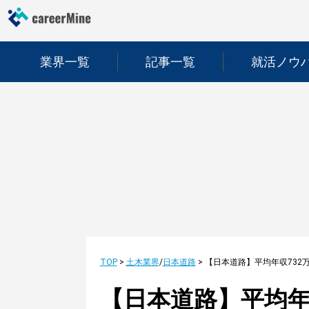
業界一覧
記事一覧
就活ノウ
TOP
>
土木業界
/
日本道路
>
【日本道路】平均年