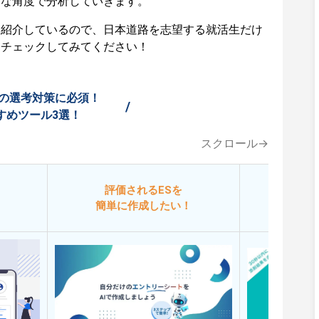
々な角度で分析していきます。
も紹介しているので、日本道路を志望する就活生だけ
ひチェックしてみてください！
の選考対策に必須！
/
すめツール3選！
スクロール→
評価されるESを
今
簡単に作成したい！
添削