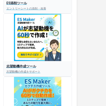
ES添削ツール
エントリーシートの添削・改善
すぐESを
志望動機作成ツール
してほしい！
志望動機の作成をサポート