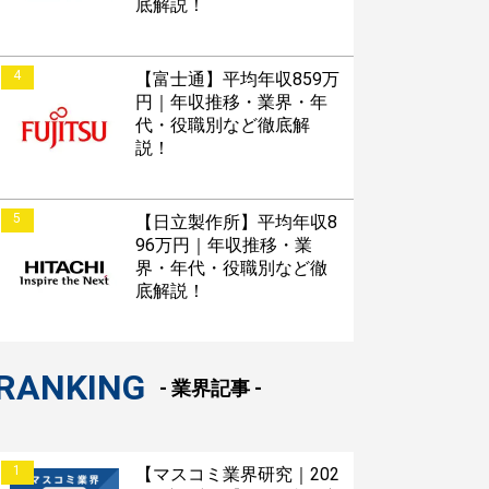
底解説！
4
【富士通】平均年収859万
円｜年収推移・業界・年
代・役職別など徹底解
説！
5
【日立製作所】平均年収8
96万円｜年収推移・業
界・年代・役職別など徹
底解説！
RANKING
- 業界記事 -
1
【マスコミ業界研究｜202