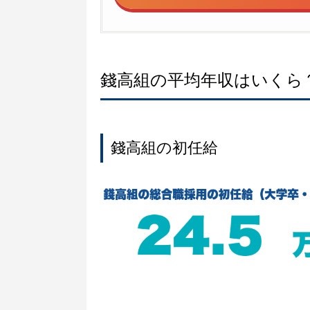
錢高組の平均年収はいくら
錢高組の初任給