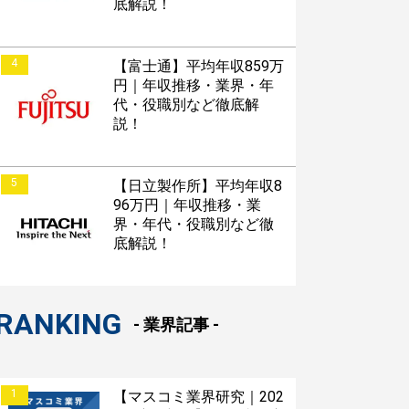
底解説！
4
【富士通】平均年収859万
円｜年収推移・業界・年
代・役職別など徹底解
説！
5
【日立製作所】平均年収8
96万円｜年収推移・業
界・年代・役職別など徹
底解説！
RANKING
- 業界記事 -
1
【マスコミ業界研究｜202