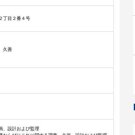
２丁目２番４号
 久善
画、設計および監理