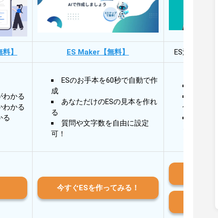
無料】
ES Maker【無料】
ES添削・面
ESのお手本を60秒で自動で作
30秒
成
がわかる
30秒
あなただけのESの見本を作れ
かわかる
作成
る
かる
AIと
質問や文字数を自由に設定
る
可！
iO
今すぐESを作ってみる！
And