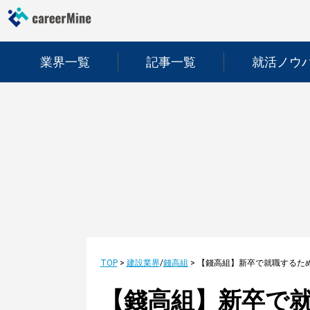
業界一覧
記事一覧
就活ノウ
TOP
>
建設業界
/
錢高組
>
【錢高組】新卒で