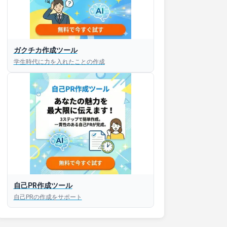
ガクチカ作成ツール
接対策アプリ【無料】
学生時代に力を入れたことの作成
以内にあなたのESを添削
以内にあなただけのESを
対話して面接練習ができ
S版はこちら
自己PR作成ツール
自己PRの作成をサポート
roid版はこちら