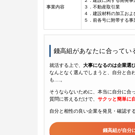
２．建設に関する開発事
事業内容
３．不動産取引業
４．建設材料の加工およ
５．前各号に附帯する事
錢高組があなたに合ってい
就活する上で、
大事になるのは企業選
なんとなく選んでしまうと、自分と合
も……。
そうならないために、本当に自分に合
質問に答えるだけで、
サクッと簡単に自
自分と相性の良い企業を発見・確認す
錢高組が
自分