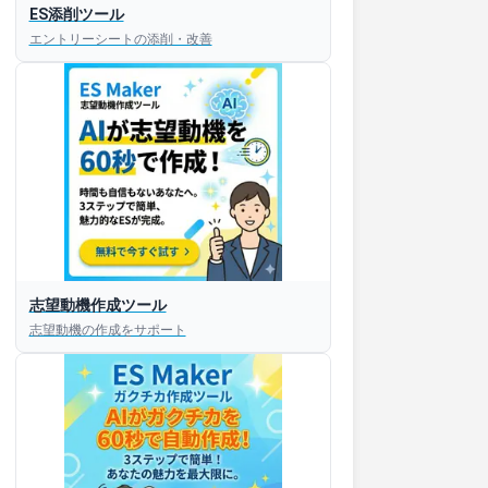
ES添削ツール
エントリーシートの添削・改善
志望動機作成ツール
志望動機の作成をサポート
すぐESを
してほしい！