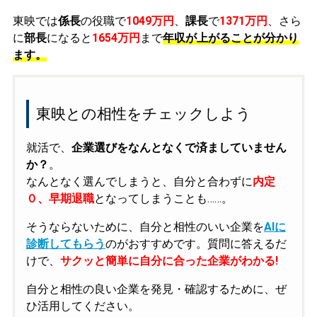
東映では
係長
の役職で
1049万円
、
課長
で
1371万円
、さら
に
部長
になると
1654万円
まで
年収が上がることが分かり
ます。
東映との相性をチェックしよう
就活で、
企業選びをなんとなくで済ましていません
か？
。
なんとなく選んでしまうと、自分と合わずに
内定
０、早期退職
となってしまうことも……。
そうならないために、自分と相性のいい企業を
AIに
診断してもらう
のがおすすめです。質問に答えるだ
けで、
サクッと簡単に自分に合った企業がわかる!
自分と相性の良い企業を発見・確認するために、ぜ
ひ活用してください。