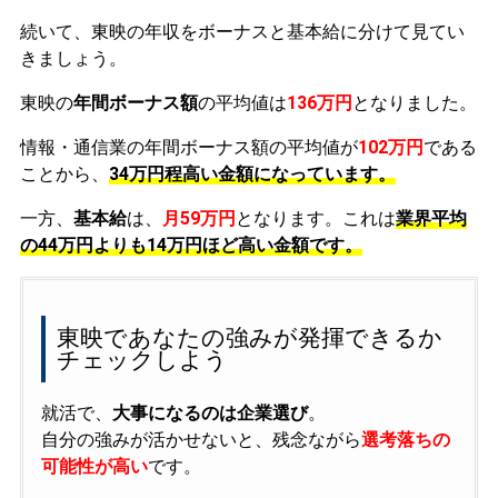
続いて、東映の年収をボーナスと基本給に分けて見てい
きましょう。
東映の
年間ボーナス額
の平均値は
136万円
となりました。
情報・通信業の年間ボーナス額の平均値が
102万円
である
ことから、
34万円程高い金額になっています。
一方、
基本給
は、
月59万円
となります。これは
業界平均
の
44万円よりも14万円ほど高い金額です。
東映であなたの強みが発揮できるか
チェックしよう
就活で、
大事になるのは企業選び
。
自分の強みが活かせないと、残念ながら
選考落ちの
可能性が高い
です。