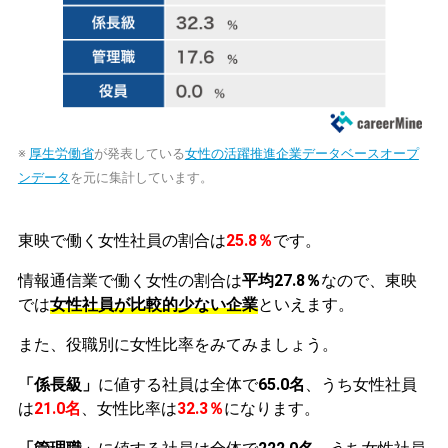
※
厚生労働省
が発表している
女性の活躍推進企業データベースオープ
ンデータ
を元に集計しています。
東映で働く女性社員の割合は
25.8％
です。
情報通信業で働く女性の割合は
平均27.8％
なので、東映
では
女性社員が比較的少ない企業
といえます。
また、役職別に女性比率をみてみましょう。
「係長級」
に値する社員は全体で
65.0名
、うち女性社員
は
21.0名
、女性比率は
32.3％
になります。