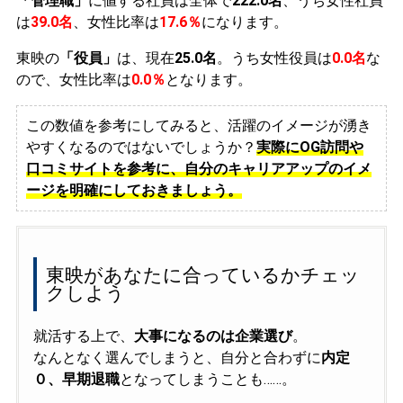
「管理職」
に値する社員は全体で
222.0名
、うち女性社員
は
39.0名
、女性比率は
17.6％
になります。
東映の
「役員」
は、現在
25.0名
。うち女性役員は
0.0名
な
ので、女性比率は
0.0％
となります。
この数値を参考にしてみると、活躍のイメージが湧き
やすくなるのではないでしょうか？
実際にOG訪問や
口コミサイトを参考に、自分のキャリアアップのイメ
ージを明確にしておきましょう。
東映があなたに合っているかチェッ
クしよう
就活する上で、
大事になるのは企業選び
。
なんとなく選んでしまうと、自分と合わずに
内定
０、早期退職
となってしまうことも……。