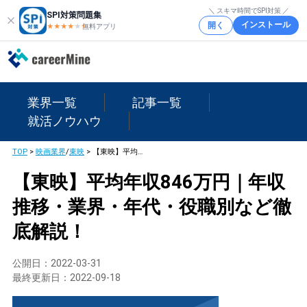
＼ スキマ時間でSPI対策 ／
SPI対策問題集
インストール
開く
★★★★
★
★
無料アプリ
業界一覧
記事一覧
就活ノウハウ
TOP
>
映画業界
/
東映
>
【東映】平均年収846万円｜年収推移・業界・年代・役職別など徹底解説！
【東映】平均年収846万円｜年収
推移・業界・年代・役職別など徹
底解説！
公開日：
2022-03-31
最終更新日：
2022-09-18