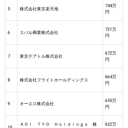
744万
5
株式会社東京楽天地
円
721万
6
スバル興業株式会社
円
672万
7
東京テアトル株式会社
円
664万
8
株式会社フライトホールディングス
円
655万
9
オーエス株式会社
円
ＡＯＩ ＴＹＯ Ｈｏｌｄｉｎｇｓ 株
622万
10