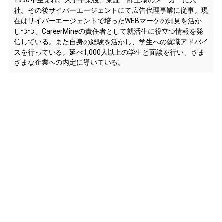
1990年生まれ。大学卒業後、東証一部上場のメーカーに入
社。その後サイバーエージェントにて広告代理事業に従事。現
在はサイバーエージェントで培ったWEBマーケの知見を活か
しつつ、CareerMineの責任者として就活生に役立つ情報を発
信している。また自身の経験を活かし、学生への就職アドバイ
スを行っている。延べ1,000人以上の学生と面談を行い、さま
ざまな企業への内定に導いている。