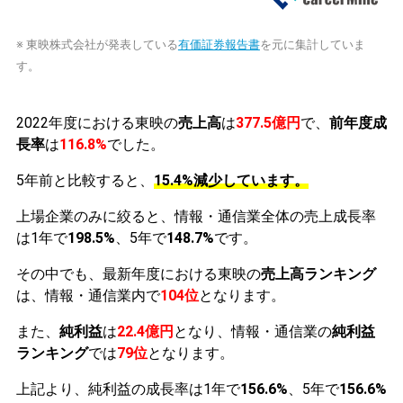
※ 東映株式会社が発表している
有価証券報告書
を元に集計していま
す。
2022年度における東映の
売上高
は
377.5億円
で、
前年度成
長率
は
116.8%
でした。
5年前と比較すると、
15.4%減少しています。
上場企業のみに絞ると、情報・通信業全体の売上成長率
は1年で
198.5%
、5年で
148.7%
です。
その中でも、最新年度における東映の
売上高ランキング
は、情報・通信業内で
104位
となります。
また、
純利益
は
22.4億円
となり、情報・通信業の
純利益
ランキング
では
79位
となります。
上記より、純利益の成長率は1年で
156.6%
、5年で
156.6%