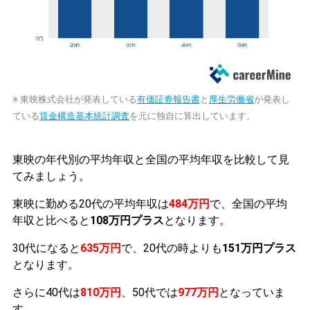
※ 東映株式会社が発表している
有価証券報告書
と
厚生労働省
が発表し
ている
賃金構造基本統計調査
を元に独自に算出しています。
東映の年代別の平均年収と全国の平均年収を比較して見
てみましょう。
東映に勤める20代の平均年収は
484万円
で、全国の平均
年収と比べると
108万円プラス
となります。
30代になると
635万円
で、20代の時よりも
151万円プラス
となります。
さらに40代は
810万円
、50代では
977万円
となっていま
す。