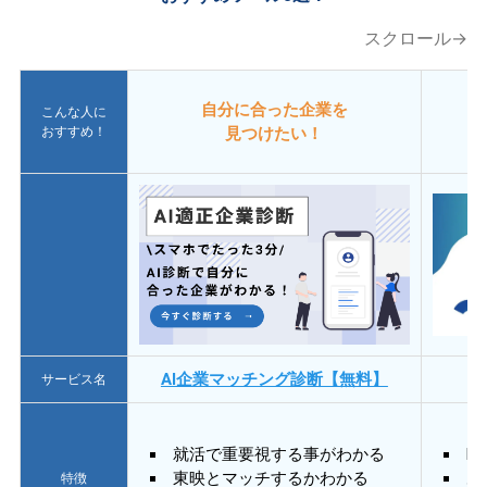
スクロール→
自分に合った企業を
こんな人に
おすすめ！
見つけたい！
AI企業マッチング診断【無料】
サービス名
就活で重要視する事がわかる
E
東映とマッチするかわかる
あ
特徴