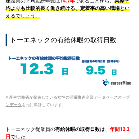
建設業の平均勤続年数は
14.7年
であることから、
業界平
均よりも比較的長く働き続ける、定着率の高い職場
とい
えるでしょう。
トーエネックの有給休暇の取得日数
※
厚生労働省
が発表している
女性の活躍推進企業データベースオープ
ンデータ
を元に集計しています。
トーエネック従業員の
有給休暇の取得日数
は、
年間12.3
日
でした。