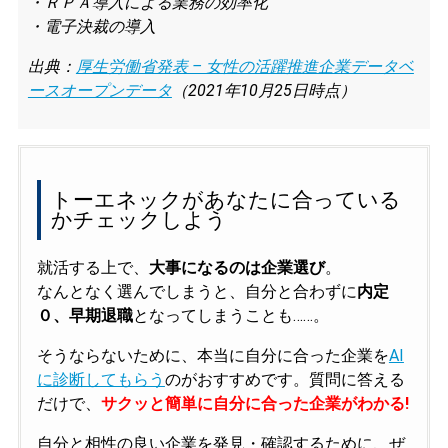
・ＲＰＡ導入による業務の効率化
・電子決裁の導入
出典：
厚生労働省発表 – 女性の活躍推進企業データベ
ースオープンデータ
（2021年10月25日時点）
トーエネックがあなたに合っている
かチェックしよう
就活する上で、
大事になるのは企業選び
。
なんとなく選んでしまうと、自分と合わずに
内定
０、早期退職
となってしまうことも……。
そうならないために、本当に自分に合った企業を
AI
に診断してもらう
のがおすすめです。質問に答える
だけで、
サクッと簡単に自分に合った企業がわかる!
自分と相性の良い企業を発見・確認するために、ぜ