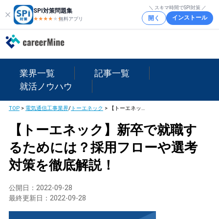
＼ スキマ時間でSPI対策 ／
SPI対策問題集
インストール
開く
★★★★
★
★
無料アプリ
業界一覧
記事一覧
就活ノウハウ
TOP
>
電気通信工事業界
/
トーエネック
>
【トーエネック】新卒で就職するためには？採用フローや選考対策を徹底解説！
【トーエネック】新卒で就職す
るためには？採用フローや選考
対策を徹底解説！
公開日：
2022-09-28
最終更新日：
2022-09-28