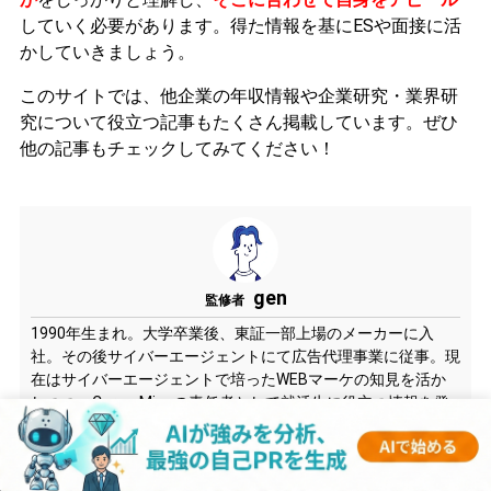
していく必要があります。
得た情報を基にESや面接に活
かしていきましょう。
このサイトでは、他企業の年収情報や企業研究・業界研
究について役立つ記事もたくさん掲載しています。ぜひ
他の記事もチェックしてみてください！
gen
監修者
1990年生まれ。大学卒業後、東証一部上場のメーカーに入
社。その後サイバーエージェントにて広告代理事業に従事。現
在はサイバーエージェントで培ったWEBマーケの知見を活か
しつつ、CareerMineの責任者として就活生に役立つ情報を発
信している。また自身の経験を活かし、学生への就職アドバイ
スを行っている。延べ1,000人以上の学生と面談を行い、さま
ざまな企業への内定に導いている。