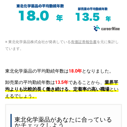
※ 東北化学薬品株式会社が発表している
有価証券報告書
を元に集計し
ています。
東北化学薬品の平均勤続年数は
18.0年
となりました。
卸売業の平均勤続年数は
13.5年
であることから、
業界平
均よりも比較的長く働き続ける、定着率の高い職場
とい
えるでしょう。
東北化学薬品があなたに合っている
かチェックしよう