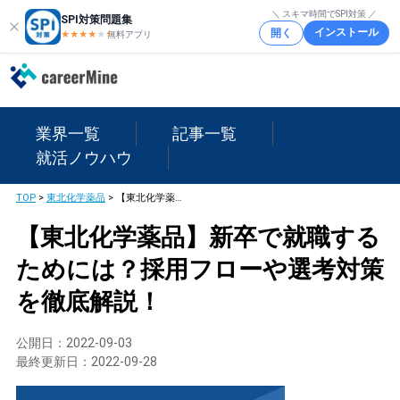
＼ スキマ時間でSPI対策 ／
SPI対策問題集
インストール
開く
★★★★
★
★
無料アプリ
業界一覧
記事一覧
就活ノウハウ
TOP
>
東北化学薬品
>
【東北化学薬品】新卒で就職するためには？採用フローや選考対策を徹底解説！
【東北化学薬品】新卒で就職する
ためには？採用フローや選考対策
を徹底解説！
公開日：
2022-09-03
最終更新日：
2022-09-28