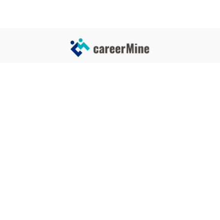
サイトコンテンツ
サイト情報
業界一覧
運営会社
企業一覧
プライバシーポリシー
タグ一覧
記事制作ポリシー
監修者メッセージ
編集部紹介
よくある質問
お問い合せ
関連サービス
おすすめ記事
就活タイムズ
【自己PRと長所の違い】効果的
な書き方と注意点を解説！｜例
年収チェッカー
文あり