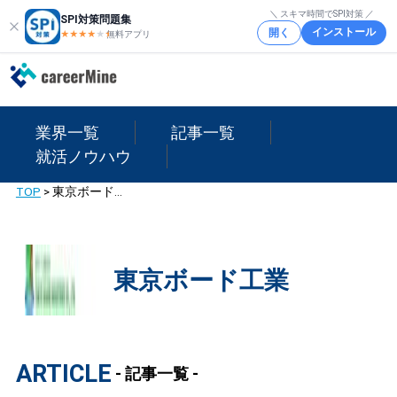
＼ スキマ時間でSPI対策 ／
SPI対策問題集
インストール
開く
★★★★
★
★
無料アプリ
業界一覧
記事一覧
就活ノウハウ
TOP
>
東京ボード工業
東京ボード工業
ARTICLE
- 記事一覧 -