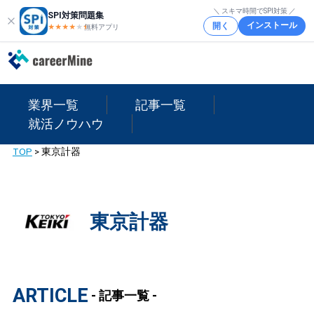
＼ スキマ時間でSPI対策 ／
SPI対策問題集
インストール
開く
★★★★
★
★
無料アプリ
業界一覧
記事一覧
就活ノウハウ
TOP
>
東京計器
東京計器
ARTICLE
- 記事一覧 -