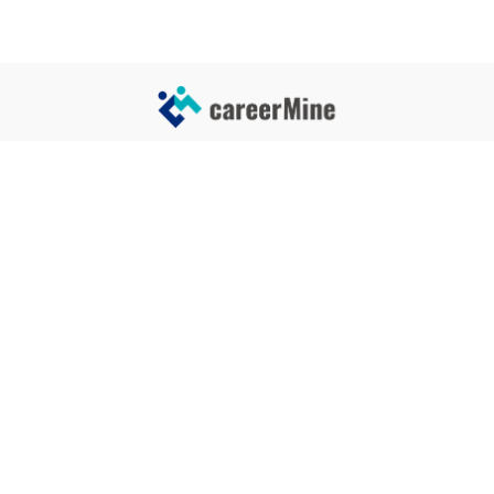
サイトコンテンツ
サイト情報
業界一覧
運営会社
企業一覧
プライバシーポリシー
タグ一覧
記事制作ポリシー
監修者メッセージ
編集部紹介
よくある質問
お問い合せ
関連サービス
おすすめ記事
就活タイムズ
【自己PRと長所の違い】効果的
な書き方と注意点を解説！｜例
年収チェッカー
文あり