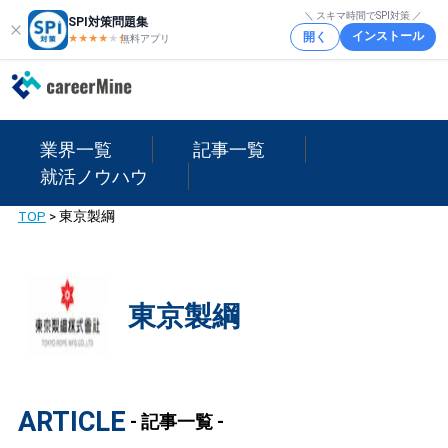
＼ スキマ時間でSPI対策 ／
SPI対策問題集
インストール
開く
★★★★
★
★
無料アプリ
業界一覧
記事一覧
就活ノウハウ
TOP
>
東京製綱
東京製綱
ARTICLE
- 記事一覧 -