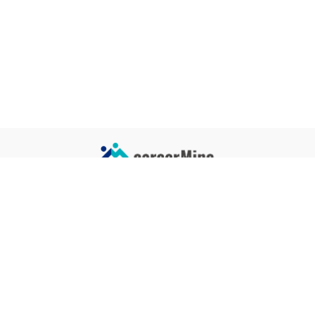
サイトコンテンツ
サイト情報
業界一覧
運営会社
企業一覧
プライバシーポリシー
タグ一覧
記事制作ポリシー
監修者メッセージ
編集部紹介
よくある質問