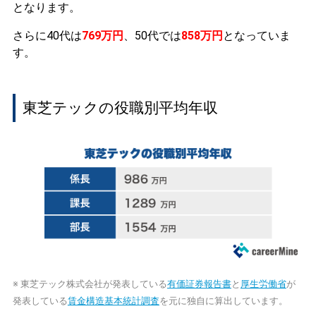
となります。
さらに40代は
769万円
、50代では
858万円
となっていま
す。
東芝テックの役職別平均年収
※ 東芝テック株式会社が発表している
有価証券報告書
と
厚生労働省
が
発表している
賃金構造基本統計調査
を元に独自に算出しています。