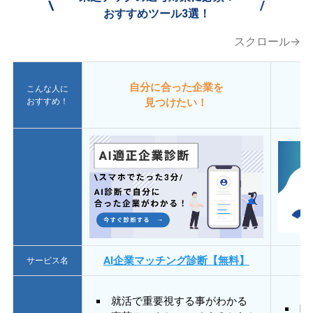
\
/
おすすめツール3選！
スクロール→
自分に合った企業を
こんな人に
おすすめ！
見つけたい！
AI企業マッチング診断【無料】
サービス名
就活で重要視する事がわかる
E