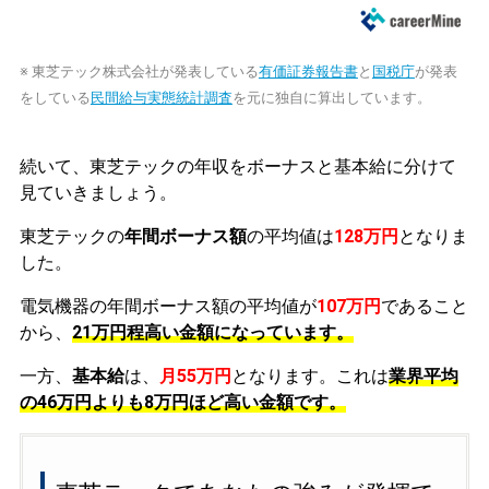
※ 東芝テック株式会社が発表している
有価証券報告書
と
国税庁
が発表
をしている
民間給与実態統計調査
を元に独自に算出しています。
続いて、東芝テックの年収をボーナスと基本給に分けて
見ていきましょう。
東芝テックの
年間ボーナス額
の平均値は
128万円
となりま
した。
電気機器の年間ボーナス額の平均値が
107万円
であること
から、
21万円程高い金額になっています。
一方、
基本給
は、
月55万円
となります。これは
業界平均
の
46万円よりも8万円ほど高い金額です。