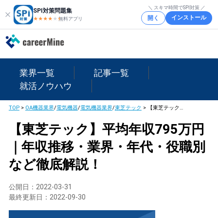
＼ スキマ時間でSPI対策 ／
SPI対策問題集
インストール
開く
★★★★
★
★
無料アプリ
業界一覧
記事一覧
就活ノウハウ
TOP
>
OA機器業界
/
電気機器
/
電気機器業界
/
東芝テック
>
【東芝テック】平均年収795万円｜年収推移・業界・年代・役職別など徹底解説！
【東芝テック】平均年収795万円
｜年収推移・業界・年代・役職別
など徹底解説！
公開日：
2022-03-31
最終更新日：
2022-09-30