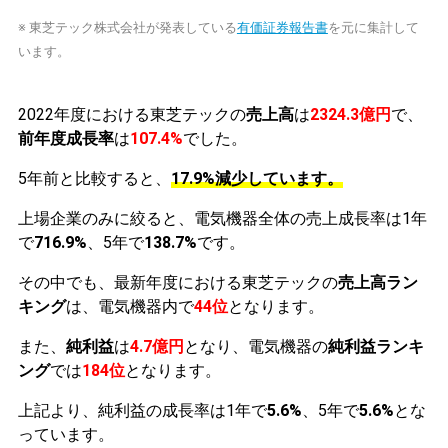
※ 東芝テック株式会社が発表している
有価証券報告書
を元に集計して
います。
2022年度における東芝テックの
売上高
は
2324.3億円
で、
前年度成長率
は
107.4%
でした。
5年前と比較すると、
17.9%減少しています。
上場企業のみに絞ると、電気機器全体の売上成長率は1年
で
716.9%
、5年で
138.7%
です。
その中でも、最新年度における東芝テックの
売上高ラン
キング
は、電気機器内で
44位
となります。
また、
純利益
は
4.7億円
となり、電気機器の
純利益ランキ
ング
では
184位
となります。
上記より、純利益の成長率は1年で
5.6%
、5年で
5.6%
とな
っています。