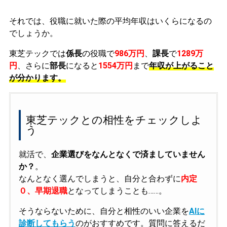
それでは、役職に就いた際の平均年収はいくらになるの
でしょうか。
東芝テックでは
係長
の役職で
986万円
、
課長
で
1289万
円
、さらに
部長
になると
1554万円
まで
年収が上がること
が分かります。
東芝テックとの相性をチェックしよ
う
就活で、
企業選びをなんとなくで済ましていません
か？
。
なんとなく選んでしまうと、自分と合わずに
内定
０、早期退職
となってしまうことも……。
そうならないために、自分と相性のいい企業を
AIに
診断してもらう
のがおすすめです。質問に答えるだ