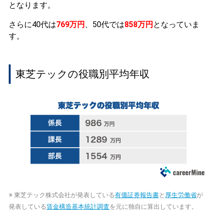
となります。
さらに40代は
769万円
、50代では
858万円
となっていま
す。
東芝テックの役職別平均年収
※ 東芝テック株式会社が発表している
有価証券報告書
と
厚生労働省
が
発表している
賃金構造基本統計調査
を元に独自に算出しています。