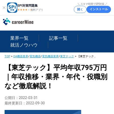
＼ スキマ時間でSPI対策 ／
SPI対策問題集
インストール
開く
★★★★
★
★
無料アプリ
業界一覧
記事一覧
就活ノウハウ
TOP
>
OA機器業界
/
電気機器
/
電気機器業界
/
東芝テック
>
【東芝テック】平均年収795万円｜年収推移・業界・年代・役職別など徹底解説！
【東芝テック】平均年収795万円
｜年収推移・業界・年代・役職別
など徹底解説！
公開日：
2022-03-31
最終更新日：
2022-09-30