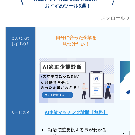
\
/
おすすめツール3選！
スクロール→
自分に合った企業を
こんな人に
おすすめ！
見つけたい！
AI企業マッチング診断【無料】
サービス名
就活で重要視する事がわかる
E