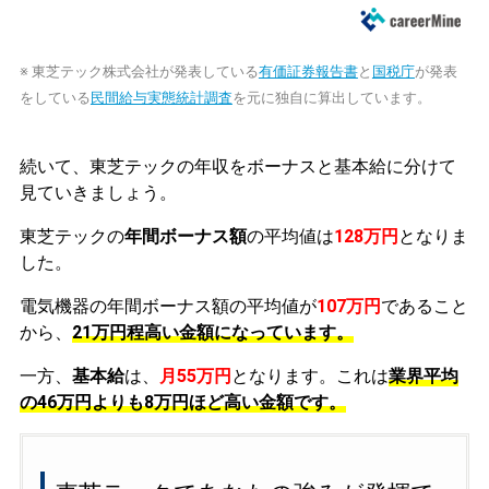
※ 東芝テック株式会社が発表している
有価証券報告書
と
国税庁
が発表
をしている
民間給与実態統計調査
を元に独自に算出しています。
続いて、東芝テックの年収をボーナスと基本給に分けて
見ていきましょう。
東芝テックの
年間ボーナス額
の平均値は
128万円
となりま
した。
電気機器の年間ボーナス額の平均値が
107万円
であること
から、
21万円程高い金額になっています。
一方、
基本給
は、
月55万円
となります。これは
業界平均
の
46万円よりも8万円ほど高い金額です。