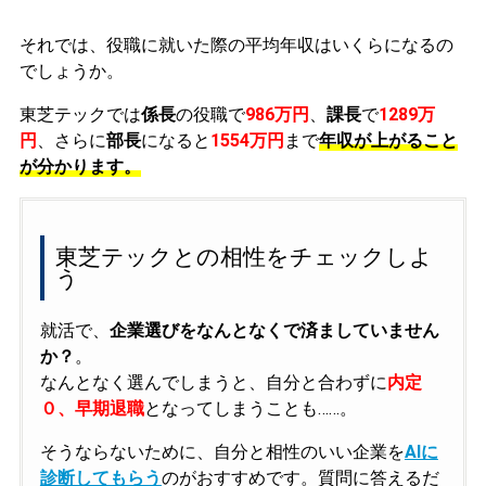
それでは、役職に就いた際の平均年収はいくらになるの
でしょうか。
東芝テックでは
係長
の役職で
986万円
、
課長
で
1289万
円
、さらに
部長
になると
1554万円
まで
年収が上がること
が分かります。
東芝テックとの相性をチェックしよ
う
就活で、
企業選びをなんとなくで済ましていません
か？
。
なんとなく選んでしまうと、自分と合わずに
内定
０、早期退職
となってしまうことも……。
そうならないために、自分と相性のいい企業を
AIに
診断してもらう
のがおすすめです。質問に答えるだ