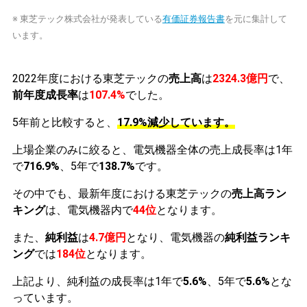
※ 東芝テック株式会社が発表している
有価証券報告書
を元に集計して
います。
2022年度における東芝テックの
売上高
は
2324.3億円
で、
前年度成長率
は
107.4%
でした。
5年前と比較すると、
17.9%減少しています。
上場企業のみに絞ると、電気機器全体の売上成長率は1年
で
716.9%
、5年で
138.7%
です。
その中でも、最新年度における東芝テックの
売上高ラン
キング
は、電気機器内で
44位
となります。
また、
純利益
は
4.7億円
となり、電気機器の
純利益ランキ
ング
では
184位
となります。
上記より、純利益の成長率は1年で
5.6%
、5年で
5.6%
とな
っています。