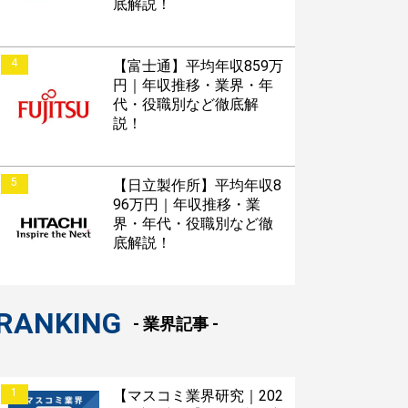
底解説！
4
【富士通】平均年収859万
円｜年収推移・業界・年
代・役職別など徹底解
説！
5
【日立製作所】平均年収8
96万円｜年収推移・業
界・年代・役職別など徹
底解説！
RANKING
- 業界記事 -
1
【マスコミ業界研究｜202