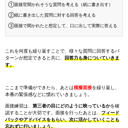
①面接官聞かれそうな質問を考える（紙に書き出す）
②紙に書き出した質問に対する回答を考える
③面接で聞かれたと想定して、口に出して実際に答える
これを何度も繰り返すことで、様々な質問に回答するパ
ターンが想定できると共に、
回答力も身についていきま
す。
ここまで準備ができたら、あとは
模擬面接
を繰り返し、
本番の緊張感などに慣れ
ていきましょう。
面接練習は、
第三者の目にどのように映っているか
を確
認することが大切です。面接を行ったあとは、
フィード
バックやアドバイスをもらい、次に活かしていくことも
忘れずに行いましょう。