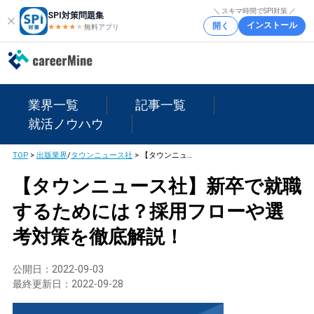
＼ スキマ時間でSPI対策 ／
SPI対策問題集
インストール
開く
★★★★
★
★
無料アプリ
業界一覧
記事一覧
就活ノウハウ
TOP
>
出版業界
/
タウンニュース社
>
【タウンニュース社】新卒で就職するためには？採用フローや選考対策を徹底解説！
【タウンニュース社】新卒で就職
するためには？採用フローや選
考対策を徹底解説！
公開日：
2022-09-03
最終更新日：
2022-09-28