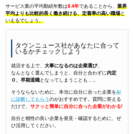
サービス業の平均勤続年数は
8.4年
であることから、
業界
平均よりも比較的長く働き続ける、定着率の高い職場
と
いえるでしょう。
タウンニュース社があなたに合って
いるかチェックしよう
就活する上で、
大事になるのは企業選び
。
なんとなく選んでしまうと、自分と合わずに
内定
０、早期退職
となってしまうことも……。
そうならないために、本当に自分に合った企業を
AI
に診断してもらう
のがおすすめです。質問に答える
だけで、
サクッと簡単に自分に合った企業がわかる!
自分と相性の良い企業を発見・確認するために、ぜ
ひ活用してください。