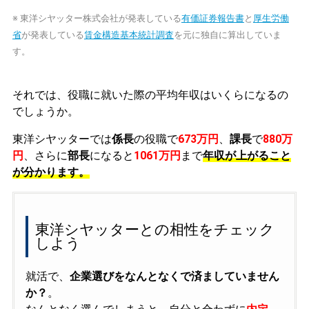
※ 東洋シヤッター株式会社が発表している
有価証券報告書
と
厚生労働
省
が発表している
賃金構造基本統計調査
を元に独自に算出していま
す。
それでは、役職に就いた際の平均年収はいくらになるの
でしょうか。
東洋シヤッターでは
係長
の役職で
673万円
、
課長
で
880万
円
、さらに
部長
になると
1061万円
まで
年収が上がること
が分かります。
東洋シヤッターとの相性をチェック
しよう
就活で、
企業選びをなんとなくで済ましていません
か？
。