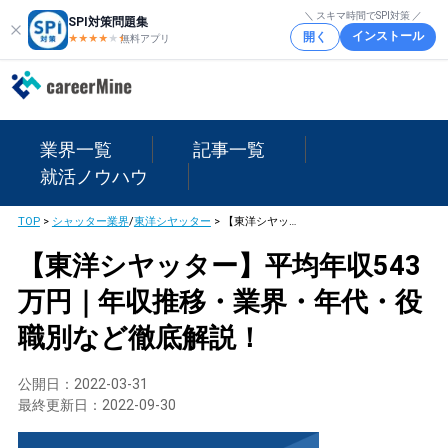
＼ スキマ時間でSPI対策 ／
SPI対策問題集
インストール
開く
★★★★
★
★
無料アプリ
業界一覧
記事一覧
就活ノウハウ
TOP
>
シャッター業界
/
東洋シヤッター
>
【東洋シヤッター】平均年収543万円｜年収推移・業界・年代・役職別など徹底解説！
【東洋シヤッター】平均年収543
万円｜年収推移・業界・年代・役
職別など徹底解説！
公開日：
2022-03-31
最終更新日：
2022-09-30