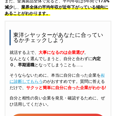
また、金属製品全体で見ると、平均年収は5年間で
17.0%
減少
し、
業界全体の平均年収が近年下がっている傾向に
あることがわかります。
東洋シヤッターがあなたに合ってい
るかチェックしよう
就活する上で、
大事になるのは企業選び
。
なんとなく選んでしまうと、自分と合わずに
内定
０、早期退職
となってしまうことも……。
そうならないために、本当に自分に合った企業を
AI
に診断してもらう
のがおすすめです。質問に答える
だけで、
サクッと簡単に自分に合った企業がわかる!
自分と相性の良い企業を発見・確認するために、ぜ
ひ活用してください。