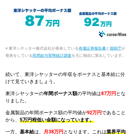
※ 東洋シヤッター株式会社が発表している
有価証券報告書
と
国税庁
が
発表をしている
民間給与実態統計調査
を元に独自に算出しています。
続いて、東洋シヤッターの年収をボーナスと基本給に分
けて見ていきましょう。
東洋シヤッターの
年間ボーナス額
の平均値は
87万円
とな
りました。
金属製品の年間ボーナス額の平均値が
92万円
であること
から、
5万円程低い金額になっています。
一方、
基本給
は、
月38万円
となります。これは
業界平均