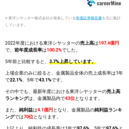
※ 東洋シヤッター株式会社が発表している
有価証券報告書
を元に集計
しています。
2022年度における東洋シヤッターの
売上高
は
197.4億円
で、
前年度成長率
は
100.2%
でした。
5年前と比較すると、
3.7%上昇しています。
上場企業のみに絞ると、金属製品全体の売上成長率は1年
で
22.1%
、5年で
43.1%
です。
その中でも、最新年度における東洋シヤッターの
売上高
ランキング
は、金属製品内で
43位
となります。
また、
純利益
は
4.1億円
となり、金属製品の
純利益ランキ
ング
では
70位
となります。
上記より、純利益の成長率は1年で
97.6%
、5年で
97.6%
と