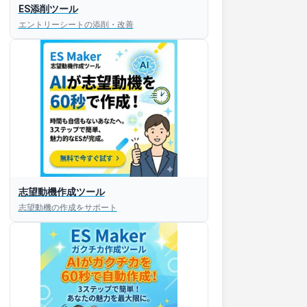
ES添削ツール
エントリーシートの添削・改善
すぐESを
志望動機作成ツール
してほしい！
志望動機の作成をサポート