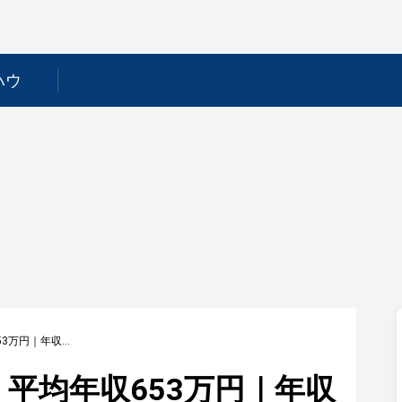
ハウ
【トライステージ】平均年収653万円｜年収推移・業界・年代・役職別など徹底解説！
平均年収653万円｜年収