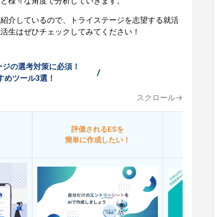
など様々な角度で分析していきます。
も紹介しているので、トライステージを志望する就活
就活生はぜひチェックしてみてください！
ージの選考対策に必須！
/
すめツール3選！
スクロール→
評価されるESを
今
簡単に作成したい！
添削