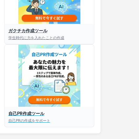
接対策アプリ【無料】
ガクチカ作成ツール
学生時代に力を入れたことの作成
以内にあなたのESを添削
以内にあなただけのESを
対話して面接練習ができ
S版はこちら
自己PR作成ツール
roid版はこちら
自己PRの作成をサポート