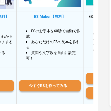
無料】
ES Maker【無料】
ES添削・面
ESのお手本を60秒で自動で作
30秒
がわかる
成
30秒
ッチする
あなただけのESの見本を作れ
作成
る
AIと
かる
質問や文字数を自由に設定
る
可！
iO
今すぐESを作ってみる！
And