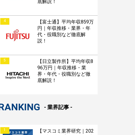
底解説！
4
【富士通】平均年収859万
円｜年収推移・業界・年
代・役職別など徹底解
説！
5
【日立製作所】平均年収8
96万円｜年収推移・業
界・年代・役職別など徹
底解説！
RANKING
- 業界記事 -
1
【マスコミ業界研究｜202