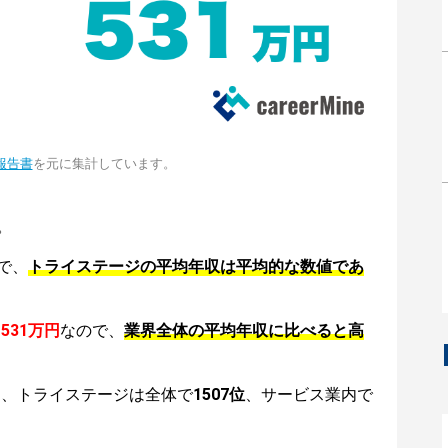
報告書
を元に集計しています。
。
で、
トライステージの平均年収は平均的な数値であ
は
531万円
なので、
業界全体の平均年収に比べると高
は、トライステージは全体で
1507位
、サービス業内で