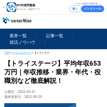
＼ スキマ時間でSPI対策 ／
SPI対策問題集
インストール
開く
★★★★
★
★
無料アプリ
業界一覧
記事一覧
就活ノウハウ
TOP
>
トライステージ
>
【トライステージ】平均年収653万円｜年収推移・業界・年代・役職別など徹底解説！
【トライステージ】平均年収653
万円｜年収推移・業界・年代・役
職別など徹底解説！
公開日：
2022-03-31
最終更新日：
2022-09-29