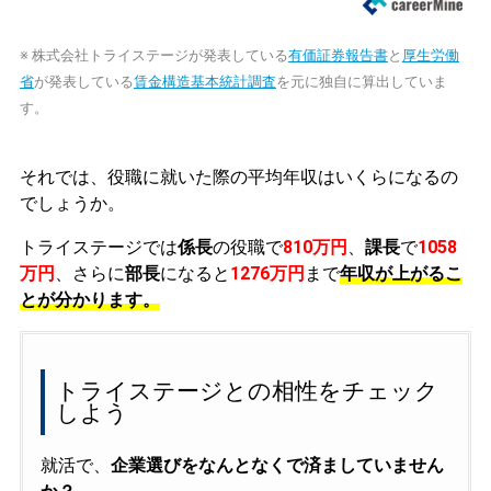
※ 株式会社トライステージが発表している
有価証券報告書
と
厚生労働
省
が発表している
賃金構造基本統計調査
を元に独自に算出していま
す。
それでは、役職に就いた際の平均年収はいくらになるの
でしょうか。
トライステージでは
係長
の役職で
810万円
、
課長
で
1058
万円
、さらに
部長
になると
1276万円
まで
年収が上がるこ
とが分かります。
トライステージとの相性をチェック
しよう
就活で、
企業選びをなんとなくで済ましていません