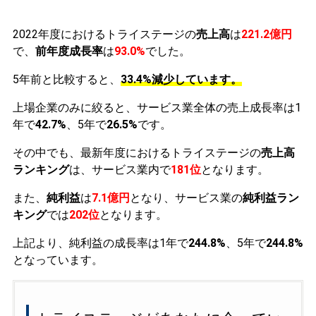
2022年度におけるトライステージの
売上高
は
221.2億円
で、
前年度成長率
は
93.0%
でした。
5年前と比較すると、
33.4%減少しています。
上場企業のみに絞ると、サービス業全体の売上成長率は1
年で
42.7%
、5年で
26.5%
です。
その中でも、最新年度におけるトライステージの
売上高
ランキング
は、サービス業内で
181位
となります。
また、
純利益
は
7.1億円
となり、サービス業の
純利益ラン
キング
では
202位
となります。
上記より、純利益の成長率は1年で
244.8%
、5年で
244.8%
となっています。