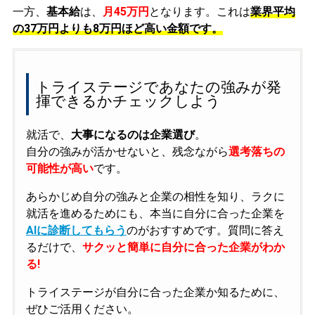
一方、
基本給
は、
月45万円
となります。これは
業界平均
の
37万円よりも8万円ほど高い金額です。
トライステージであなたの強みが発
揮できるかチェックしよう
就活で、
大事になるのは企業選び
。
自分の強みが活かせないと、残念ながら
選考落ちの
可能性が高い
です。
あらかじめ自分の強みと企業の相性を知り、ラクに
就活を進めるためにも、本当に自分に合った企業を
AIに診断してもらう
のがおすすめです。質問に答え
るだけで、
サクッと簡単に自分に合った企業がわか
る!
トライステージが自分に合った企業か知るために、
ぜひご活用ください。