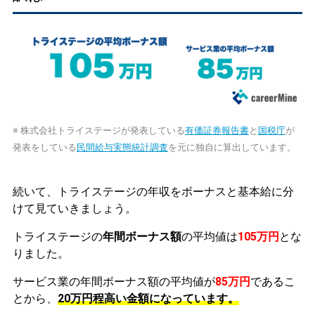
※ 株式会社トライステージが発表している
有価証券報告書
と
国税庁
が
発表をしている
民間給与実態統計調査
を元に独自に算出しています。
続いて、トライステージの年収をボーナスと基本給に分
けて見ていきましょう。
トライステージの
年間ボーナス額
の平均値は
105万円
とな
りました。
サービス業の年間ボーナス額の平均値が
85万円
であるこ
とから、
20万円程高い金額になっています。