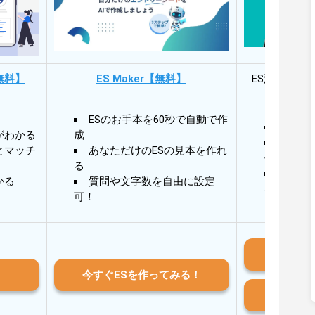
無料】
ES Maker【無料】
ES添削・面
ESのお手本を60秒で自動で作
30秒
がわかる
成
30秒
とマッチ
あなただけのESの見本を作れ
作成
る
AIと
かる
質問や文字数を自由に設定
る
可！
iO
今すぐESを作ってみる！
And