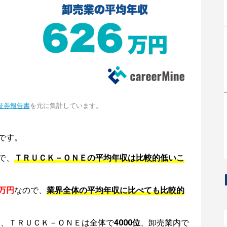
証券報告書
を元に集計しています。
です。
で、
ＴＲＵＣＫ－ＯＮＥの平均年収は比較的低いこ
6万円
なので、
業界全体の平均年収に比べても比較的
は、ＴＲＵＣＫ－ＯＮＥは全体で
4000位
、卸売業内で