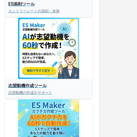
ES添削ツール
エントリーシートの添削・改善
志望動機作成ツール
志望動機の作成をサポート
すぐESを
してほしい！