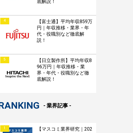
底解説！
4
【富士通】平均年収859万
円｜年収推移・業界・年
代・役職別など徹底解
説！
5
【日立製作所】平均年収8
96万円｜年収推移・業
界・年代・役職別など徹
底解説！
RANKING
- 業界記事 -
1
【マスコミ業界研究｜202