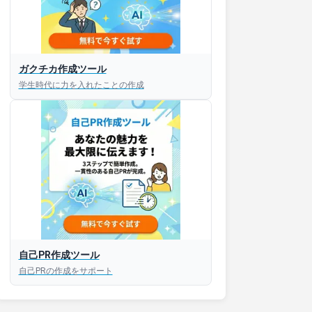
ガクチカ作成ツール
接対策アプリ【無料】
学生時代に力を入れたことの作成
以内にあなたのESを添削
以内にあなただけのESを
対話して面接練習ができ
S版はこちら
自己PR作成ツール
自己PRの作成をサポート
roid版はこちら