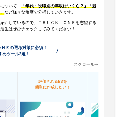
収について、
「年代・役職別の年収はいくら？」「競
？」
など様々な角度で分析していきます。
も紹介しているので、ＴＲＵＣＫ－ＯＮＥを志望する
就活生はぜひチェックしてみてください！
ＯＮＥの選考対策に必須！
/
すめツール3選！
スクロール→
評価されるESを
今
簡単に作成したい！
添削