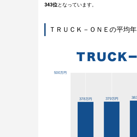
343位
となっています。
ＴＲＵＣＫ－ＯＮＥの平均年