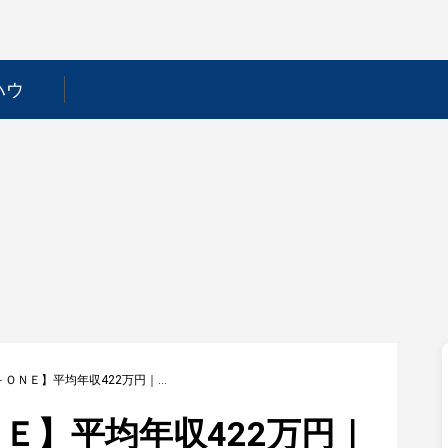
ハウ
【ＴＲＵＣＫ－ＯＮＥ】平均年収422万円｜年収推移・業界・年代・役職別など徹底解説！
Ｅ】平均年収422万円｜