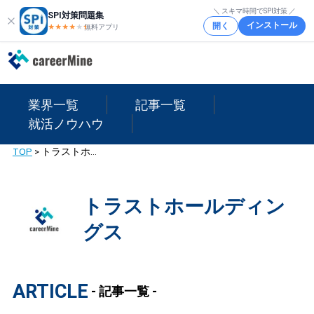
＼ スキマ時間でSPI対策 ／
SPI対策問題集
インストール
開く
★★★★
★
★
無料アプリ
業界一覧
記事一覧
就活ノウハウ
TOP
>
トラストホールディングス
トラストホールディン
グス
ARTICLE
- 記事一覧 -