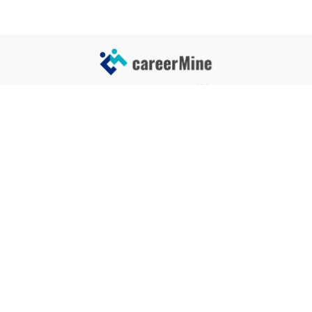
サイトコンテンツ
サイト情報
業界一覧
運営会社
企業一覧
プライバシーポリシー
タグ一覧
記事制作ポリシー
監修者メッセージ
編集部紹介
よくある質問
お問い合せ
関連サービス
おすすめ記事
就活タイムズ
【自己PRと長所の違い】効果的
な書き方と注意点を解説！｜例
年収チェッカー
文あり