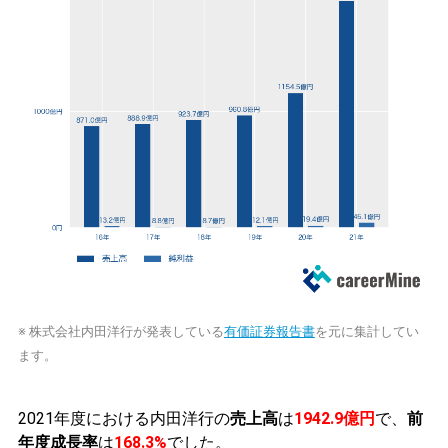
※ 株式会社内田洋行が発表している
有価証券報告書
を元に集計してい
ます。
2021年度における内田洋行の
売上高
は
1942.9億円
で、
前
年度成長率
は
168.3%
でした。