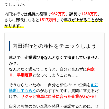
でしょうか。
内田洋行では
係長
の役職で
962万円
、
課長
で
1258万円
、
さらに
部長
になると
1517万円
まで
年収が上がることが分
かります。
内田洋行との相性をチェックしよう
就活で、
企業選びをなんとなくで済ましていません
か？
。
なんとなく選んでしまうと、自分と合わずに
内定
０、早期退職
となってしまうことも……。
そうならないために、自分と相性のいい企業を
AIに
診断してもらう
のがおすすめです。質問に答えるだ
けで、
サクッと簡単に自分に合った企業がわかる!
自分と相性の良い企業を発見・確認するために、ぜ