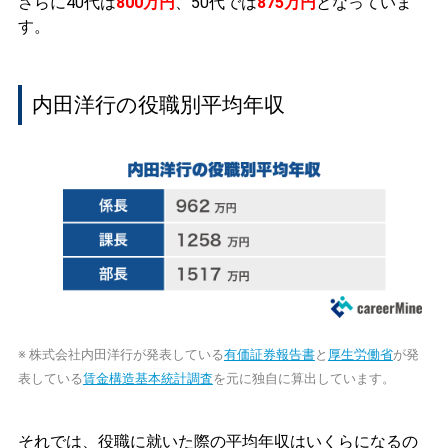
さらに40代は
800万円
、50代では
875万円
となっていま
す。
内田洋行の役職別平均年収
※ 株式会社内田洋行が発表している
有価証券報告書
と
厚生労働省
が発
表している
賃金構造基本統計調査
を元に独自に算出しています。
それでは、役職に就いた際の平均年収はいくらになるの