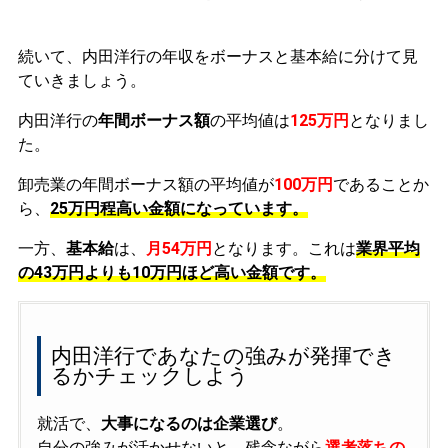
続いて、内田洋行の年収をボーナスと基本給に分けて見
ていきましょう。
内田洋行の
年間ボーナス額
の平均値は
125万円
となりまし
た。
卸売業の年間ボーナス額の平均値が
100万円
であることか
ら、
25万円程高い金額になっています。
一方、
基本給
は、
月54万円
となります。これは
業界平均
の
43万円よりも10万円ほど高い金額です。
内田洋行であなたの強みが発揮でき
るかチェックしよう
就活で、
大事になるのは企業選び
。
自分の強みが活かせないと、残念ながら
選考落ちの