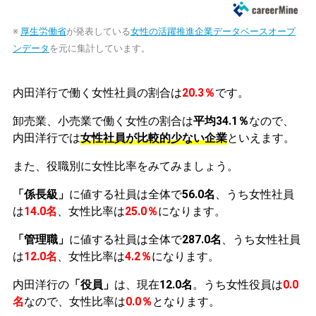
※
厚生労働省
が発表している
女性の活躍推進企業データベースオープ
ンデータ
を元に集計しています。
内田洋行で働く女性社員の割合は
20.3％
です。
卸売業、小売業で働く女性の割合は
平均34.1％
なので、
内田洋行では
女性社員が比較的少ない企業
といえます。
また、役職別に女性比率をみてみましょう。
「係長級」
に値する社員は全体で
56.0名
、うち女性社員
は
14.0名
、女性比率は
25.0％
になります。
「管理職」
に値する社員は全体で
287.0名
、うち女性社員
は
12.0名
、女性比率は
4.2％
になります。
内田洋行の
「役員」
は、現在
12.0名
。うち女性役員は
0.0
名
なので、女性比率は
0.0％
となります。