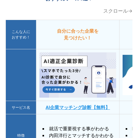
スクロール→
自分に合った企業を
こんな人に
おすすめ！
見つけたい！
AI企業マッチング診断【無料】
サービス名
就活で重要視する事がわかる
E
内田洋行とマッチするかわかる
あ
特徴