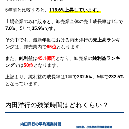
5年前と比較すると、
118.6%上昇しています。
上場企業のみに絞ると、卸売業全体の売上成長率は1年で
7.0%
、5年で
35.9%
です。
その中でも、最新年度における内田洋行の
売上高ランキ
ング
は、卸売業内で
85位
となります。
また、
純利益
は
45.1億円
となり、卸売業の
純利益ランキ
ング
では
50位
となります。
上記より、純利益の成長率は1年で
232.5%
、5年で
232.5%
となっています。
内田洋行の残業時間はどれくらい？