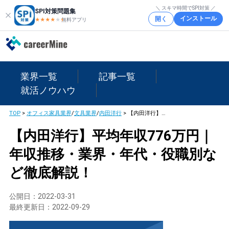
＼ スキマ時間でSPI対策 ／
SPI対策問題集
インストール
開く
★★★★
★
★
無料アプリ
業界一覧
記事一覧
就活ノウハウ
TOP
>
オフィス家具業界
/
文具業界
/
内田洋行
>
【内田洋行】平均年収776万円｜年収推移・業界・年代・役職別など徹底解説！
【内田洋行】平均年収776万円｜
年収推移・業界・年代・役職別な
ど徹底解説！
公開日：
2022-03-31
最終更新日：
2022-09-29