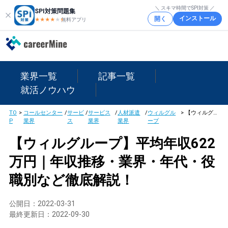
＼ スキマ時間でSPI対策 ／
SPI対策問題集
インストール
開く
★★★★
★
★
無料アプリ
業界一覧
記事一覧
就活ノウハウ
TO
>
コールセンター
/
サービ
/
サービス
/
人材派遣
/
ウィルグル
>
【ウィルグループ】平均年収622万円｜年収推移・業界・年代・役職別など徹底解説！
P
業界
ス
業界
業界
ープ
【ウィルグループ】平均年収622
万円｜年収推移・業界・年代・役
職別など徹底解説！
公開日：
2022-03-31
最終更新日：
2022-09-30