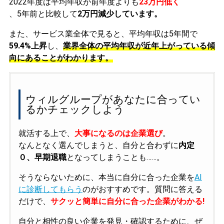
2022年度は平均年収が前年度よりも
23万円低く
、5年前と比較して
2万円減少しています。
また、サービス業全体で見ると、平均年収は5年間で
59.4%上昇
し、
業界全体の平均年収が近年上がっている傾
向にあることがわかります。
ウィルグループがあなたに合ってい
るかチェックしよう
就活する上で、
大事になるのは企業選び
。
なんとなく選んでしまうと、自分と合わずに
内定
０、早期退職
となってしまうことも……。
そうならないために、本当に自分に合った企業を
AI
に診断してもらう
のがおすすめです。質問に答える
だけで、
サクッと簡単に自分に合った企業がわかる!
自分と相性の良い企業を発見・確認するために、ぜ