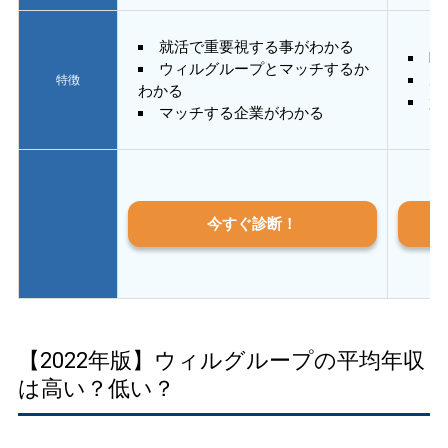
就活で重要視する事がわかる
E
ウィルグループとマッチするか
あ
特徴
わかる
質
マッチする企業がわかる
今すぐ診断！
【2022年版】ウィルグループの平均年収
は高い？低い？