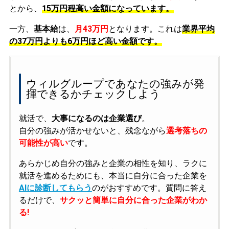
とから、
15万円程高い金額になっています。
一方、
基本給
は、
月43万円
となります。これは
業界平均
の
37万円よりも6万円ほど高い金額です。
ウィルグループであなたの強みが発
揮できるかチェックしよう
就活で、
大事になるのは企業選び
。
自分の強みが活かせないと、残念ながら
選考落ちの
可能性が高い
です。
あらかじめ自分の強みと企業の相性を知り、ラクに
就活を進めるためにも、本当に自分に合った企業を
AIに診断してもらう
のがおすすめです。質問に答え
るだけで、
サクッと簡単に自分に合った企業がわか
る!