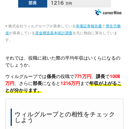
※ 株式会社ウィルグループが発表している
有価証券報告書
と
厚生労働
省
が発表している
賃金構造基本統計調査
を元に独自に算出していま
す。
それでは、役職に就いた際の平均年収はいくらになるの
でしょうか。
ウィルグループでは
係長
の役職で
771万円
、
課長
で
1008
万円
、さらに
部長
になると
1216万円
まで
年収が上がるこ
とが分かります。
ウィルグループとの相性をチェック
しよう