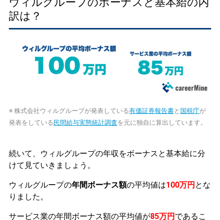
ウィルグループのボーナスと基本給の内
訳は？
※ 株式会社ウィルグループが発表している
有価証券報告書
と
国税庁
が
発表をしている
民間給与実態統計調査
を元に独自に算出しています。
続いて、ウィルグループの年収をボーナスと基本給に分
けて見ていきましょう。
ウィルグループの
年間ボーナス額
の平均値は
100万円
とな
りました。
サービス業の年間ボーナス額の平均値が
85万円
であるこ