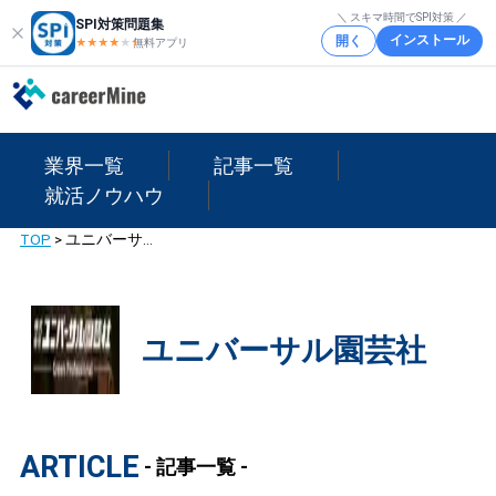
＼ スキマ時間でSPI対策 ／
SPI対策問題集
インストール
開く
★★★★
★
★
無料アプリ
業界一覧
記事一覧
就活ノウハウ
TOP
>
ユニバーサル園芸社
ユニバーサル園芸社
ARTICLE
- 記事一覧 -