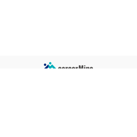
サイトコンテンツ
サイト情報
業界一覧
運営会社
企業一覧
プライバシーポリシー
タグ一覧
記事制作ポリシー
監修者メッセージ
編集部紹介
よくある質問