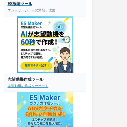
ES添削ツール
エントリーシートの添削・改善
志望動機作成ツール
志望動機の作成をサポート
すぐESを
してほしい！