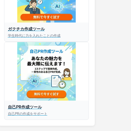
ガクチカ作成ツール
接対策アプリ【無料】
学生時代に力を入れたことの作成
以内にあなたのESを添削
以内にあなただけのESを
対話して面接練習ができ
S版はこちら
自己PR作成ツール
自己PRの作成をサポート
roid版はこちら