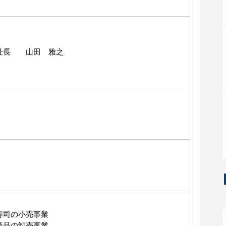
社長 山田 雅之
寿司の小売事業
産品の卸売事業