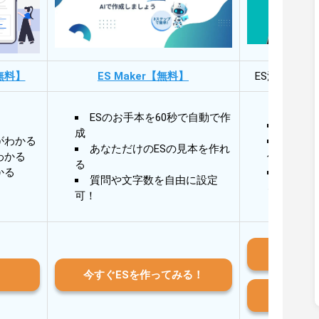
無料】
ES Maker【無料】
ES添削・面
ESのお手本を60秒で自動で作
30秒
成
がわかる
30秒
あなただけのESの見本を作れ
わかる
作成
る
かる
AIと
質問や文字数を自由に設定
る
可！
iO
今すぐESを作ってみる！
And