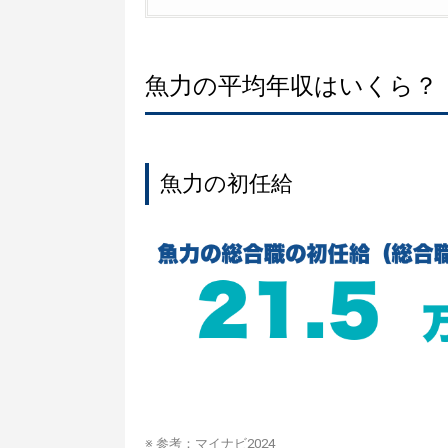
魚力の平均年収はいくら？
魚力の初任給
※ 参考：
マイナビ2024