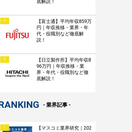
底解説！
4
【富士通】平均年収859万
円｜年収推移・業界・年
代・役職別など徹底解
説！
5
【日立製作所】平均年収8
96万円｜年収推移・業
界・年代・役職別など徹
底解説！
RANKING
- 業界記事 -
1
【マスコミ業界研究｜202