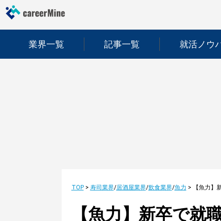
業界一覧
記事一覧
就活ノウ
TOP
>
寿司業界
/
居酒屋業界
/
飲食業界
/
魚力
>
【魚力】新卒で就