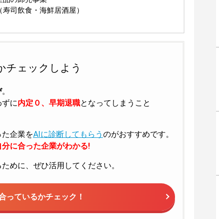
（寿司飲食・海鮮居酒屋）
かチェックしよう
び
。
わずに
内定０、早期退職
となってしまうこと
った企業を
AIに診断してもらう
のがおすすめです。
分に合った企業がわかる!
るために、ぜひ活用してください。
合っているかチェック！