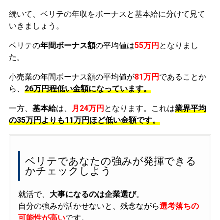
続いて、ベリテの年収をボーナスと基本給に分けて見て
いきましょう。
ベリテの
年間ボーナス額
の平均値は
55万円
となりまし
た。
小売業の年間ボーナス額の平均値が
81万円
であることか
ら、
26万円程低い金額になっています。
一方、
基本給
は、
月24万円
となります。これは
業界平均
の
35万円よりも11万円ほど低い金額です。
ベリテであなたの強みが発揮できる
かチェックしよう
就活で、
大事になるのは企業選び
。
自分の強みが活かせないと、残念ながら
選考落ちの
可能性が高い
です。