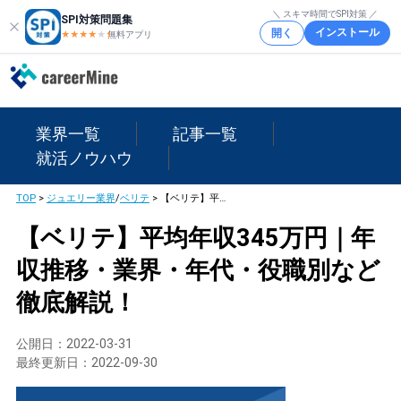
＼ スキマ時間でSPI対策 ／
SPI対策問題集
インストール
開く
★★★★
★
★
無料アプリ
業界一覧
記事一覧
就活ノウハウ
TOP
>
ジュエリー業界
/
ベリテ
>
【ベリテ】平均年収345万円｜年収推移・業界・年代・役職別など徹底解説！
【ベリテ】平均年収345万円｜年
収推移・業界・年代・役職別など
徹底解説！
公開日：
2022-03-31
最終更新日：
2022-09-30