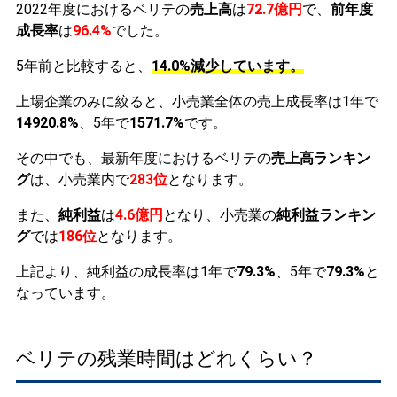
2022年度におけるベリテの
売上高
は
72.7億円
で、
前年度
成長率
は
96.4%
でした。
5年前と比較すると、
14.0%減少しています。
上場企業のみに絞ると、小売業全体の売上成長率は1年で
14920.8%
、5年で
1571.7%
です。
その中でも、最新年度におけるベリテの
売上高ランキン
グ
は、小売業内で
283位
となります。
また、
純利益
は
4.6億円
となり、小売業の
純利益ランキン
グ
では
186位
となります。
上記より、純利益の成長率は1年で
79.3%
、5年で
79.3%
と
なっています。
ベリテの残業時間はどれくらい？