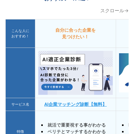
スクロール→
自分に合った企業を
こんな人に
おすすめ！
見つけたい！
AI企業マッチング診断【無料】
サービス名
就活で重要視する事がわかる
E
ベリテとマッチするかわかる
あ
特徴