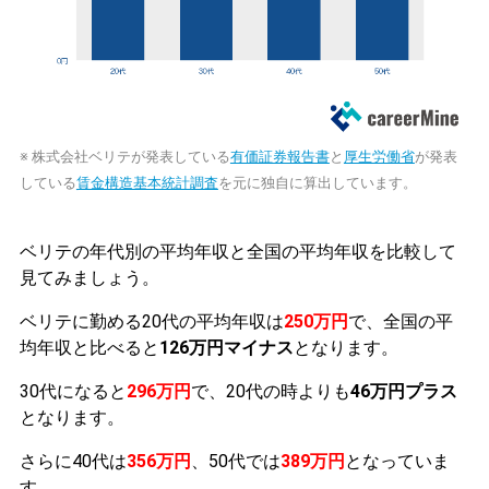
※ 株式会社ベリテが発表している
有価証券報告書
と
厚生労働省
が発表
している
賃金構造基本統計調査
を元に独自に算出しています。
ベリテの年代別の平均年収と全国の平均年収を比較して
見てみましょう。
ベリテに勤める20代の平均年収は
250万円
で、全国の平
均年収と比べると
126万円マイナス
となります。
30代になると
296万円
で、20代の時よりも
46万円プラス
となります。
さらに40代は
356万円
、50代では
389万円
となっていま
す。