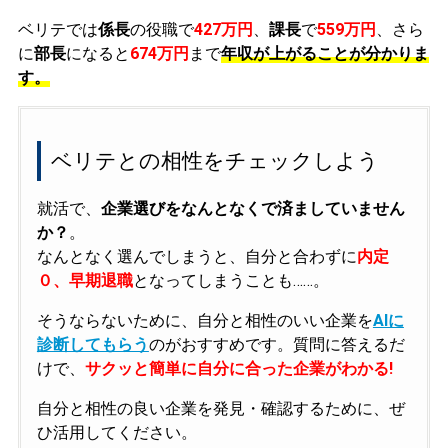
ベリテでは
係長
の役職で
427万円
、
課長
で
559万円
、さら
に
部長
になると
674万円
まで
年収が上がることが分かりま
す。
ベリテとの相性をチェックしよう
就活で、
企業選びをなんとなくで済ましていません
か？
。
なんとなく選んでしまうと、自分と合わずに
内定
０、早期退職
となってしまうことも……。
そうならないために、自分と相性のいい企業を
AIに
診断してもらう
のがおすすめです。質問に答えるだ
けで、
サクッと簡単に自分に合った企業がわかる!
自分と相性の良い企業を発見・確認するために、ぜ
ひ活用してください。