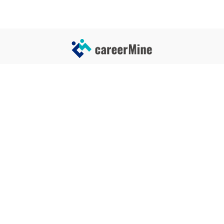
サイトコンテンツ
サイト情報
業界一覧
運営会社
企業一覧
プライバシーポリシー
タグ一覧
記事制作ポリシー
監修者メッセージ
編集部紹介
よくある質問
お問い合せ
関連サービス
おすすめ記事
就活タイムズ
【自己PRと長所の違い】効果的
な書き方と注意点を解説！｜例
年収チェッカー
文あり