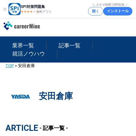
＼ スキマ時間でSPI対策 ／
SPI対策問題集
インストール
開く
★★★★
★
★
無料アプリ
業界一覧
記事一覧
就活ノウハウ
TOP
>
安田倉庫
安田倉庫
ARTICLE
- 記事一覧 -