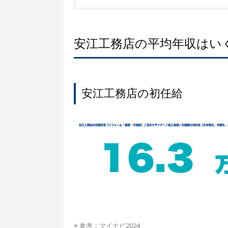
安江工務店の平均年収はい
安江工務店の初任給
※ 参考：
マイナビ2024