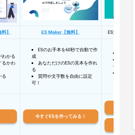
無料】
ES Maker【無料】
ES添削・面
ESのお手本を60秒で自動で作
30秒
がわかる
成
30秒
するかわ
あなただけのESの見本を作れ
作成
る
AIと
かる
質問や文字数を自由に設定
る
可！
iO
今すぐESを作ってみる！
And