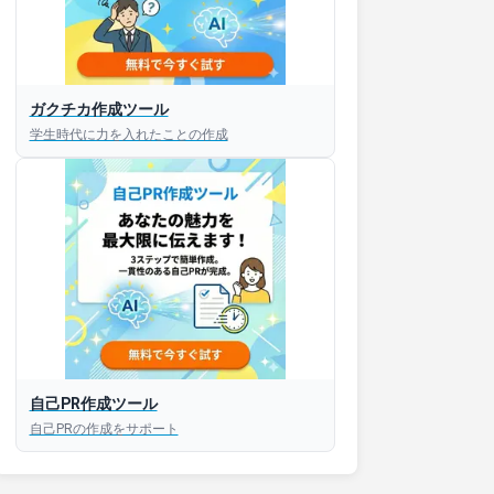
ガクチカ作成ツール
接対策アプリ【無料】
学生時代に力を入れたことの作成
以内にあなたのESを添削
以内にあなただけのESを
対話して面接練習ができ
S版はこちら
自己PR作成ツール
自己PRの作成をサポート
roid版はこちら