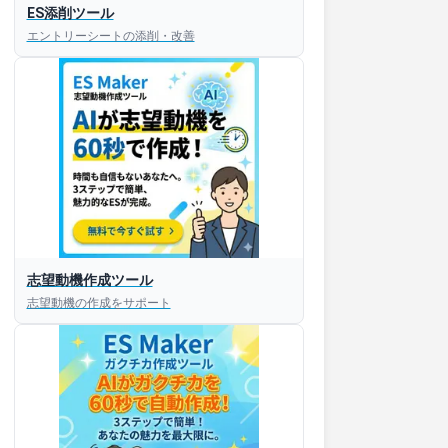
ES添削ツール
エントリーシートの添削・改善
志望動機作成ツール
志望動機の作成をサポート
すぐESを
してほしい！