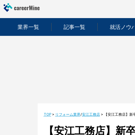
業界一覧
記事一覧
就活ノウ
TOP
>
リフォーム業界
/
安江工務店
>
【安江工務店】新