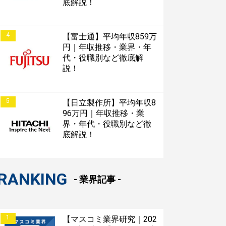
底解説！
4
【富士通】平均年収859万
円｜年収推移・業界・年
代・役職別など徹底解
説！
5
【日立製作所】平均年収8
96万円｜年収推移・業
界・年代・役職別など徹
底解説！
RANKING
- 業界記事 -
1
【マスコミ業界研究｜202