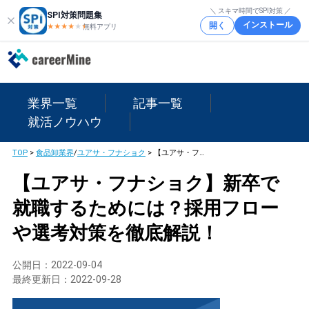
＼ スキマ時間でSPI対策 ／
SPI対策問題集
インストール
開く
★★★★
★
★
無料アプリ
業界一覧
記事一覧
就活ノウハウ
TOP
>
食品卸業界
/
ユアサ・フナショク
>
【ユアサ・フナショク】新卒で就職するためには？採用フローや選考対策を徹底解説！
【ユアサ・フナショク】新卒で
就職するためには？採用フロー
や選考対策を徹底解説！
公開日：
2022-09-04
最終更新日：
2022-09-28