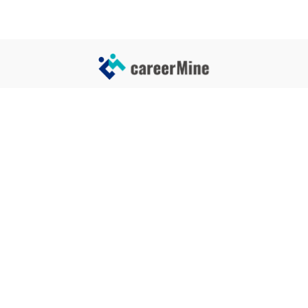
サイトコンテンツ
サイト情報
業界一覧
運営会社
企業一覧
プライバシーポリシー
タグ一覧
記事制作ポリシー
監修者メッセージ
編集部紹介
よくある質問
お問い合せ
関連サービス
おすすめ記事
就活タイムズ
【自己PRと長所の違い】効果的
な書き方と注意点を解説！｜例
年収チェッカー
文あり