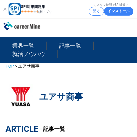
＼ スキマ時間でSPI対策 ／
SPI対策問題集
インストール
開く
★★★★
★
★
無料アプリ
業界一覧
記事一覧
就活ノウハウ
TOP
>
ユアサ商事
ユアサ商事
ARTICLE
- 記事一覧 -