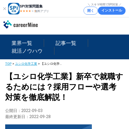
＼ スキマ時間でSPI対策 ／
SPI対策問題集
インストール
開く
★★★★
★
★
無料アプリ
業界一覧
記事一覧
就活ノウハウ
TOP
>
ユシロ化学工業
>
【ユシロ化学工業】新卒で就職するためには？採用フローや選考対策を徹底解説！
【ユシロ化学工業】新卒で就職す
るためには？採用フローや選考
対策を徹底解説！
公開日：
2022-09-03
最終更新日：
2022-09-28