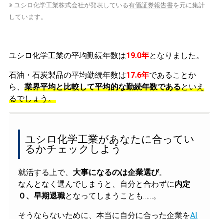
※ ユシロ化学工業株式会社が発表している
有価証券報告書
を元に集計
しています。
ユシロ化学工業の平均勤続年数は
19.0年
となりました。
石油・石炭製品の平均勤続年数は
17.6年
であることか
ら、
業界平均と比較して平均的な勤続年数である
といえ
るでしょう。
ユシロ化学工業があなたに合ってい
るかチェックしよう
就活する上で、
大事になるのは企業選び
。
なんとなく選んでしまうと、自分と合わずに
内定
０、早期退職
となってしまうことも……。
そうならないために、本当に自分に合った企業を
AI