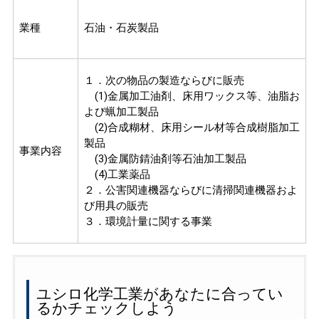
業種
石油・石炭製品
１．次の物品の製造ならびに販売
(1)金属加工油剤、床用ワックス等、油脂お
よび蝋加工製品
(2)合成糊材、床用シール材等合成樹脂加工
製品
事業内容
(3)金属防錆油剤等石油加工製品
(4)工業薬品
２．公害関連機器ならびに清掃関連機器およ
び用具の販売
３．環境計量に関する事業
ユシロ化学工業があなたに合ってい
るかチェックしよう