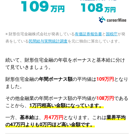
※ 財形住宅金融株式会社が発表している
有価証券報告書
と
国税庁
が発
表をしている
民間給与実態統計調査
を元に独自に算出しています。
続いて、財形住宅金融の年収をボーナスと基本給に分け
て見ていきましょう。
財形住宅金融の
年間ボーナス額
の平均値は
109万円
となり
ました。
その他金融業の年間ボーナス額の平均値が
108万円
である
ことから、
1万円程高い金額になっています。
一方、
基本給
は、
月47万円
となります。これは
業界平均
の
47万円よりも0万円ほど高い金額です。