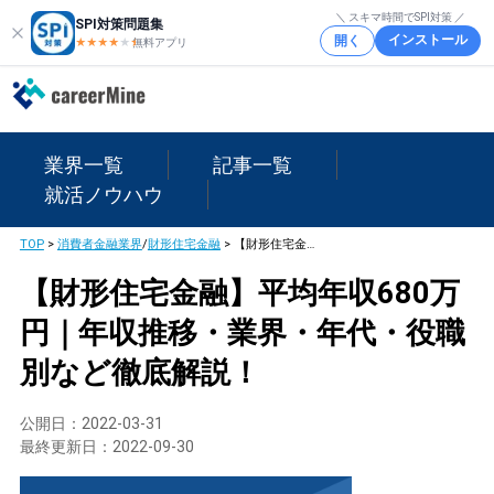
＼ スキマ時間でSPI対策 ／
SPI対策問題集
インストール
開く
★★★★
★
★
無料アプリ
業界一覧
記事一覧
就活ノウハウ
TOP
>
消費者金融業界
/
財形住宅金融
>
【財形住宅金融】平均年収680万円｜年収推移・業界・年代・役職別など徹底解説！
【財形住宅金融】平均年収680万
円｜年収推移・業界・年代・役職
別など徹底解説！
公開日：
2022-03-31
最終更新日：
2022-09-30