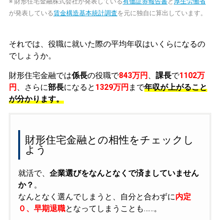
※ 財形住宅金融株式会社が発表している
有価証券報告書
と
厚生労働省
が発表している
賃金構造基本統計調査
を元に独自に算出しています。
それでは、役職に就いた際の平均年収はいくらになるの
でしょうか。
財形住宅金融では
係長
の役職で
843万円
、
課長
で
1102万
円
、さらに
部長
になると
1329万円
まで
年収が上がること
が分かります。
財形住宅金融との相性をチェックし
よう
就活で、
企業選びをなんとなくで済ましていません
か？
。
なんとなく選んでしまうと、自分と合わずに
内定
０、早期退職
となってしまうことも……。