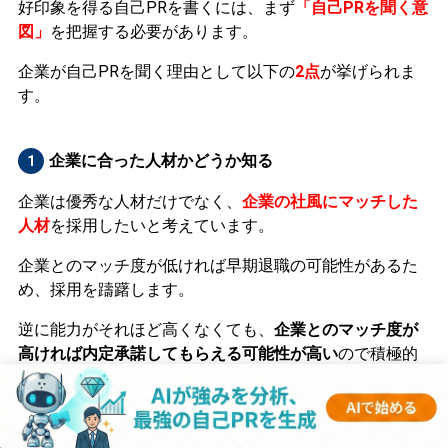
好印象を得る自己PRを書くには、まず
「自己PRを聞く意
図」
を把握する必要があります。
企業が自己PRを聞く理由として以下の
2点
が挙げられま
す。
企業に合った人材かどうか知る
1
企業は優秀な人材だけでなく、
企業の社風にマッチした
人材
を採用したいと考えています。
企業とのマッチ度が低ければ早期退職の可能性があるた
め、採用を躊躇します。
逆に能力がそれほど高くなくても、
企業とのマッチ度が
高ければ内定承諾してもらえる可能性が高い
ので積極的
に採用を考える企業が多いです。
自己分析が正確にできているか知る
2