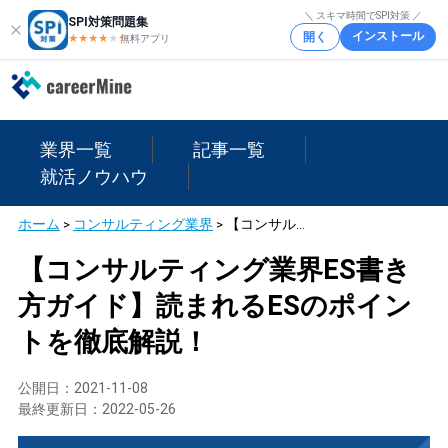
＼ スキマ時間でSPI対策 ／
SPI対策問題集
インストール
開く
★★★★
★
★
無料アプリ
業界一覧
記事一覧
就活ノウハウ
ホーム
>
コンサルティング業界
>
【コンサルティング業界ES書き方ガイド】読まれるESのポイントを徹底解説！
【コンサルティング業界ES書き
方ガイド】読まれるESのポイン
トを徹底解説！
公開日：
2021-11-08
最終更新日：
2022-05-26