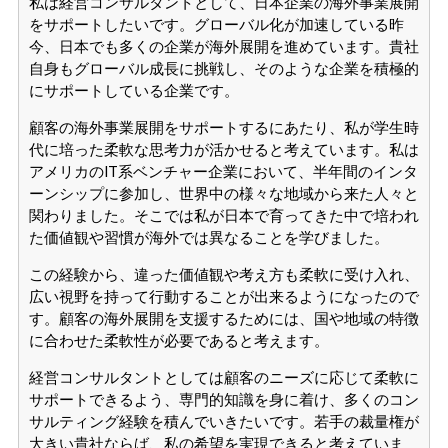
私は経営コンサルタントとして、日本企業の海外事業展開
をサポートしたいです。グローバル化が加速している昨
今、日本でも多くの企業が海外展開を進めています。貴社
自身もグローバル成長に挑戦し、そのような企業を積極的
にサポートしている企業です。
顧客の海外事業展開をサポートするにあたり、私が学生時
代に培った柔軟な思考力が活かせると考えています。私は
アメリカのIT系ベンチャー企業において、半年間のインタ
ーンシップに参加し、世界中の様々な地域から来た人々と
関わりました。そこでは私が日本で育ってきた中で培われ
た価値観や習慣が海外では異なることを学びました。
この経験から、違った価値観や考え方も柔軟に受け入れ、
広い視野を持って行動することが出来るようになったので
す。顧客の海外展開を支援するためには、国や地域の特徴
に合わせた柔軟性が必要であると考えます。
経営コンサルタントとしては顧客のニーズに応じて柔軟に
サポートできるよう、専門的知識を身に着け、多くのコン
サルティング経験を積んでいきたいです。若手の裁量権が
大きい貴社ならば、私の希望を実現できると考えていま