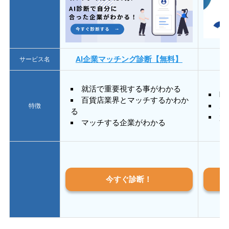
AI企業マッチング診断【無料】
サービス名
就活で重要視する事がわかる
E
百貨店業界とマッチするかわか
あ
特徴
る
質
マッチする企業がわかる
今すぐ診断！