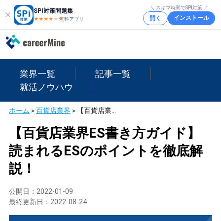
＼ スキマ時間でSPI対策 ／
SPI対策問題集
インストール
開く
★★★★
★
★
無料アプリ
業界一覧
記事一覧
就活ノウハウ
ホーム
>
百貨店業界
>
【百貨店業界ES書き方ガイド】読まれるESのポイントを徹底解説！
【百貨店業界ES書き方ガイド】
読まれるESのポイントを徹底解
説！
公開日：
2022-01-09
最終更新日：
2022-08-24