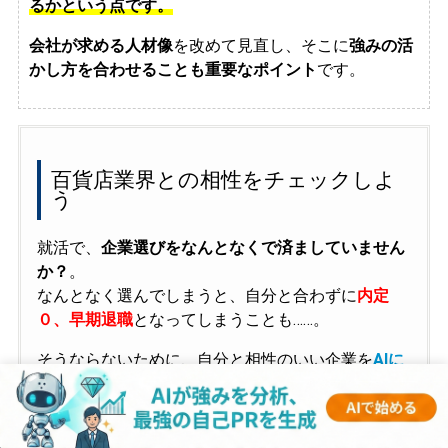
るかという点です。
会社が求める人材像
を改めて見直し、そこに
強みの活
かし方を合わせることも重要なポイント
です。
百貨店業界との相性をチェックしよ
う
就活で、
企業選びをなんとなくで済ましていません
か？
。
なんとなく選んでしまうと、自分と合わずに
内定
０、早期退職
となってしまうことも……。
そうならないために、自分と相性のいい企業を
AIに
診断してもらう
のがおすすめです。質問に答えるだ
けで、
サクッと簡単に自分に合った企業がわかる!
自分と相性の良い企業を発見・確認するために、ぜ