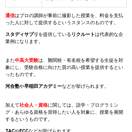
通信
はプロの講師が事前に撮影した授業を、料金を支払
った人に対して提供するというスタンスのものです。
スタディサプリ
を提供している
リクルート
は代表的な企
業例になります。
また
中高大受験
は、難関校・有名校を希望する生徒を対
象にし、受験合格に向けた質の高い授業を提供するとい
ったものです。
河合塾
や
早稲田アカデミー
などが挙げられます。
加えて
社会人・資格
に関しては、語学・プログラミン
グ・あらゆる資格を習得したい人を対象に、授業を展開
するというものです。
TAC
や
ECC
などが挙げられます。