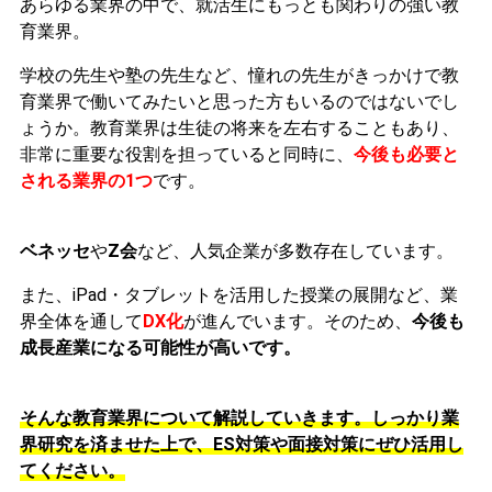
あらゆる業界の中で、就活生にもっとも関わりの強い教
育業界。
学校の先生や塾の先生など、憧れの先生がきっかけで教
育業界で働いてみたいと思った方もいるのではないでし
ょうか。
教育業界は生徒の将来を左右することもあり、
非常に重要な役割を担っていると同時に、
今後も必要と
される業界の1つ
です。
ベネッセ
や
Z会
など、人気企業が多数存在しています。
また、iPad・タブレットを活用した授業の展開など、業
界全体を通して
DX化
が進んでいます。そのため、
今後も
成長産業になる可能性が高いです。
そんな教育業界について解説していきます。しっかり業
界研究を済ませた上で、ES対策や面接対策にぜひ活用し
てください。