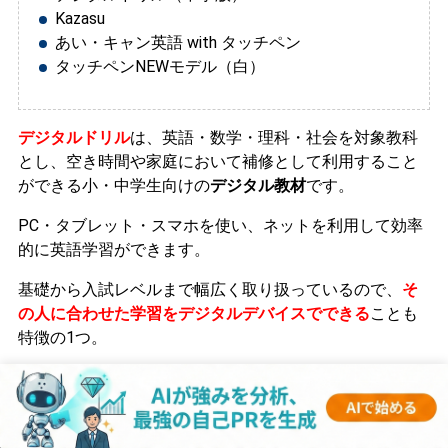
Kazasu
あい・キャン英語 with タッチペン
タッチペンNEWモデル（白）
デジタルドリル
は、英語・数学・理科・社会を対象教科
とし、空き時間や家庭において補修として利用すること
ができる小・中学生向けの
デジタル教材
です。
PC・タブレット・スマホを使い、ネットを利用して効率
的に英語学習ができます。
基礎から入試レベルまで幅広く取り扱っているので、
そ
の人に合わせた学習をデジタルデバイスでできる
ことも
特徴の1つ。
また、
「Kazasu」
は
生徒の入退室を管理するシステム
で
す。