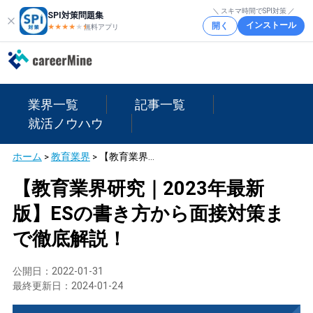
＼ スキマ時間でSPI対策 ／
SPI対策問題集
インストール
開く
★★★★
★
★
無料アプリ
業界一覧
記事一覧
就活ノウハウ
ホーム
>
教育業界
>
【教育業界研究｜2023年最新版】ESの書き方から面接対策まで徹底解説！
【教育業界研究｜2023年最新
版】ESの書き方から面接対策ま
で徹底解説！
公開日：
2022-01-31
最終更新日：
2024-01-24