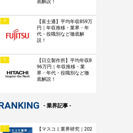
底解説！
4
【富士通】平均年収859万
円｜年収推移・業界・年
代・役職別など徹底解
説！
5
【日立製作所】平均年収8
96万円｜年収推移・業
界・年代・役職別など徹
底解説！
RANKING
- 業界記事 -
1
【マスコミ業界研究｜202